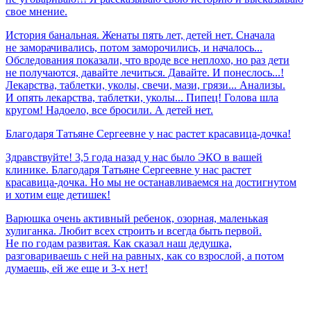
свое мнение.
История банальная. Женаты пять лет, детей нет. Сначала
не заморачивались, потом заморочились, и началось...
Обследования показали, что вроде все неплохо, но раз дети
не получаются, давайте лечиться. Давайте. И понеслось...!
Лекарства, таблетки, уколы, свечи, мази, грязи... Анализы.
И опять лекарства, таблетки, уколы... Пипец! Голова шла
кругом! Надоело, все бросили. А детей нет.
Благодаря
Татьяне
Сергеевне
у
нас
растет
красавица-дочка!
Здравствуйте! 3,5 года назад у нас было ЭКО в вашей
клинике. Благодаря Татьяне Сергеевне у нас растет
красавица-дочка. Но мы не останавливаемся на достигнутом
и хотим еще детишек!
Варюшка очень активный ребенок, озорная, маленькая
хулиганка. Любит всех строить и всегда быть первой.
Не по годам развитая. Как сказал наш дедушка,
разговариваешь с ней на равных, как со взрослой, а потом
думаешь, ей же еще и 3-х нет!