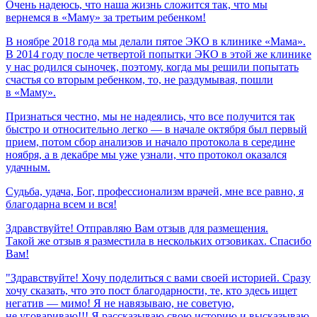
Очень
надеюсь,
что
наша
жизнь
сложится
так,
что
мы
вернемся
в
«Маму»
за
третьим
ребенком!
В ноябре 2018 года мы делали пятое ЭКО в клинике «Мама».
В 2014 году после четвертой попытки ЭКО в этой же клинике
у нас родился сыночек, поэтому, когда мы решили попытать
счастья со вторым ребенком, то, не раздумывая, пошли
в «Маму».
Признаться честно, мы не надеялись, что все получится так
быстро и относительно легко — в начале октября был первый
прием, потом сбор анализов и начало протокола в середине
ноября, а в декабре мы уже узнали, что протокол оказался
удачным.
Судьба,
удача,
Бог,
профессионализм
врачей,
мне
все
равно,
я
благодарна
всем
и
вся!
Здравствуйте! Отправляю Вам отзыв для размещения.
Такой же отзыв я разместила в нескольких отзовиках. Спасибо
Вам!
"Здравствуйте! Хочу поделиться с вами своей историей. Сразу
хочу сказать, что это пост благодарности, те, кто здесь ищет
негатив — мимо! Я не навязываю, не советую,
не уговариваю!!! Я рассказываю свою историю и высказываю