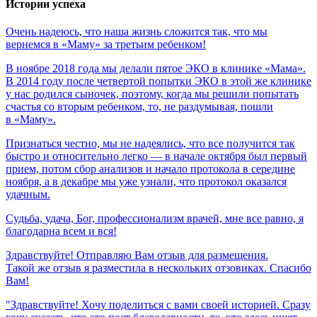
Истории успеха
Очень
надеюсь,
что
наша
жизнь
сложится
так,
что
мы
вернемся
в
«Маму»
за
третьим
ребенком!
В ноябре 2018 года мы делали пятое ЭКО в клинике «Мама».
В 2014 году после четвертой попытки ЭКО в этой же клинике
у нас родился сыночек, поэтому, когда мы решили попытать
счастья со вторым ребенком, то, не раздумывая, пошли
в «Маму».
Признаться честно, мы не надеялись, что все получится так
быстро и относительно легко — в начале октября был первый
прием, потом сбор анализов и начало протокола в середине
ноября, а в декабре мы уже узнали, что протокол оказался
удачным.
Судьба,
удача,
Бог,
профессионализм
врачей,
мне
все
равно,
я
благодарна
всем
и
вся!
Здравствуйте! Отправляю Вам отзыв для размещения.
Такой же отзыв я разместила в нескольких отзовиках. Спасибо
Вам!
"Здравствуйте! Хочу поделиться с вами своей историей. Сразу