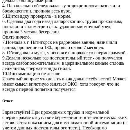
делала фолликулометрию.
4. Параллельно обследовалась у эндокринолога: назначили
бромокрептин, пропила весь курс.
5.Щитовидку проверяла - в норме.
6. Сделала два года назад лапароскопию, трубы проходимы,
поставили эндометриоз, т.к. удалили миомочный узел,
пропила 3 месяца бусерелин.
Опять ничего.
7.Поехала в г. Пятигорск на радоновые ванны, назначили
ванны, орошение на 180., прошло около 7 месяцев.
8. Обследовали мужа, у него все в порядке со спермограммой.
9.Делали несколько раз посткоитальный тест - он получался
всегда слабоположительным, в цервикальном канале сплошь
лейкоциты, сперматозоиды гибли.
10.Инсемминацию не делали
Извечный вопрос: что делать и как дальше себя вести? Может
имеет смысл вплотную заняться ЭКО, хотя говорят, что не
всегда с первой попытки получается.
Ответ:
Здравствуйте! При проходимых трубах и нормальной
спермограмме отсутствие беременности в течение нескольких
лет является показанием для внутриматочной инсеминации (с
учетом данных посткоитального теста). Необходимо