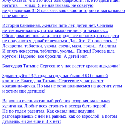
хочу сказать, что это пост благодарности, те, кто здесь ищет
негатив — мимо! Я не навязываю, не советую,
не уговариваю!!! Я рассказываю свою историю и высказываю
свое мнение.
История банальная. Женаты пять лет, детей нет. Сначала
не заморачивались, потом заморочились, и началось...
Обследования показали, что вроде все неплохо, но раз дети
не получаются, давайте лечиться. Давайте. И понеслось...!
Лекарства, таблетки, уколы, свечи, мази, грязи... Анализы.
И опять лекарства, таблетки, уколы... Пипец! Голова шла
кругом! Надоело, все бросили. А детей нет.
Благодаря
Татьяне
Сергеевне
у
нас
растет
красавица-дочка!
Здравствуйте! 3,5 года назад у нас было ЭКО в вашей
клинике. Благодаря Татьяне Сергеевне у нас растет
красавица-дочка. Но мы не останавливаемся на достигнутом
и хотим еще детишек!
Варюшка очень активный ребенок, озорная, маленькая
хулиганка. Любит всех строить и всегда быть первой.
Не по годам развитая. Как сказал наш дедушка,
разговариваешь с ней на равных, как со взрослой, а потом
думаешь, ей же еще и 3-х нет!