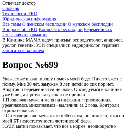
Отвечает доктор
Словарь
Технологии ЭКО
Юридическая информация
Все темы
О женском бесплодии
О мужском бесплодии
Вопросы об ЭКО
Вопросы о бесплодии
Беременность
Полезная информация
В Клинике МАМА ведут приемы: репродуктолог, андролог,
уролог, генетик, УЗИ-специалист, эндокринолог, терапевт
Записаться на прием
Вопрос №699
Уважаемые врачи, прошу помочь моей беде. Ничего уже не
пойму. Мне 30 лет, замужем 8 лет, детей до сих пор нет.
Абортов и беременностей не было. Обследуемся в клинике
уже 6 лет, а к результату так и не пришли.
1.Проверяли мужа и меня на инфекции: трихомониаз,
уреаплазмоз, микоплазмоз - вылечили за 2 года. Контроли
отрицательные.
2.Стимулировали меня клостилбегитом, не помогло, хотя по
моей БТ недостаточность лютеиновой фазы.
3.УЗИ матки показывает, что все в норме, неоднократно