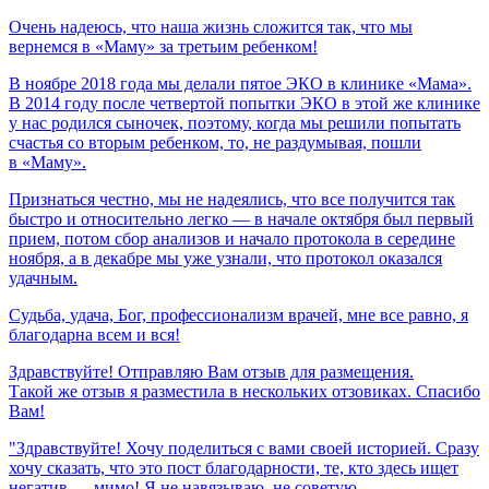
Очень
надеюсь,
что
наша
жизнь
сложится
так,
что
мы
вернемся
в
«Маму»
за
третьим
ребенком!
В ноябре 2018 года мы делали пятое ЭКО в клинике «Мама».
В 2014 году после четвертой попытки ЭКО в этой же клинике
у нас родился сыночек, поэтому, когда мы решили попытать
счастья со вторым ребенком, то, не раздумывая, пошли
в «Маму».
Признаться честно, мы не надеялись, что все получится так
быстро и относительно легко — в начале октября был первый
прием, потом сбор анализов и начало протокола в середине
ноября, а в декабре мы уже узнали, что протокол оказался
удачным.
Судьба,
удача,
Бог,
профессионализм
врачей,
мне
все
равно,
я
благодарна
всем
и
вся!
Здравствуйте! Отправляю Вам отзыв для размещения.
Такой же отзыв я разместила в нескольких отзовиках. Спасибо
Вам!
"Здравствуйте! Хочу поделиться с вами своей историей. Сразу
хочу сказать, что это пост благодарности, те, кто здесь ищет
негатив — мимо! Я не навязываю, не советую,