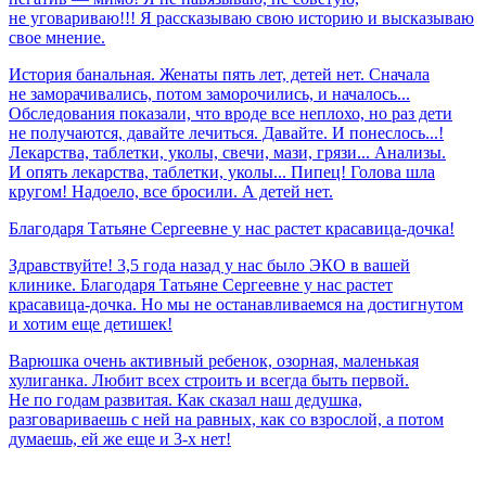
не уговариваю!!! Я рассказываю свою историю и высказываю
свое мнение.
История банальная. Женаты пять лет, детей нет. Сначала
не заморачивались, потом заморочились, и началось...
Обследования показали, что вроде все неплохо, но раз дети
не получаются, давайте лечиться. Давайте. И понеслось...!
Лекарства, таблетки, уколы, свечи, мази, грязи... Анализы.
И опять лекарства, таблетки, уколы... Пипец! Голова шла
кругом! Надоело, все бросили. А детей нет.
Благодаря
Татьяне
Сергеевне
у
нас
растет
красавица-дочка!
Здравствуйте! 3,5 года назад у нас было ЭКО в вашей
клинике. Благодаря Татьяне Сергеевне у нас растет
красавица-дочка. Но мы не останавливаемся на достигнутом
и хотим еще детишек!
Варюшка очень активный ребенок, озорная, маленькая
хулиганка. Любит всех строить и всегда быть первой.
Не по годам развитая. Как сказал наш дедушка,
разговариваешь с ней на равных, как со взрослой, а потом
думаешь, ей же еще и 3-х нет!