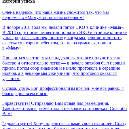
Истории успеха
Очень
надеюсь,
что
наша
жизнь
сложится
так,
что
мы
вернемся
в
«Маму»
за
третьим
ребенком!
В ноябре 2018 года мы делали пятое ЭКО в клинике «Мама».
В 2014 году после четвертой попытки ЭКО в этой же клинике
у нас родился сыночек, поэтому, когда мы решили попытать
счастья со вторым ребенком, то, не раздумывая, пошли
в «Маму».
Признаться честно, мы не надеялись, что все получится так
быстро и относительно легко — в начале октября был первый
прием, потом сбор анализов и начало протокола в середине
ноября, а в декабре мы уже узнали, что протокол оказался
удачным.
Судьба,
удача,
Бог,
профессионализм
врачей,
мне
все
равно,
я
благодарна
всем
и
вся!
Здравствуйте! Отправляю Вам отзыв для размещения.
Такой же отзыв я разместила в нескольких отзовиках. Спасибо
Вам!
"Здравствуйте! Хочу поделиться с вами своей историей. Сразу
хочу сказать, что это пост благодарности, те, кто здесь ищет