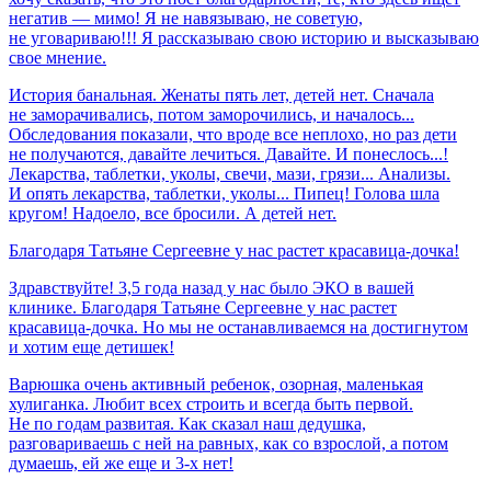
негатив — мимо! Я не навязываю, не советую,
не уговариваю!!! Я рассказываю свою историю и высказываю
свое мнение.
История банальная. Женаты пять лет, детей нет. Сначала
не заморачивались, потом заморочились, и началось...
Обследования показали, что вроде все неплохо, но раз дети
не получаются, давайте лечиться. Давайте. И понеслось...!
Лекарства, таблетки, уколы, свечи, мази, грязи... Анализы.
И опять лекарства, таблетки, уколы... Пипец! Голова шла
кругом! Надоело, все бросили. А детей нет.
Благодаря
Татьяне
Сергеевне
у
нас
растет
красавица-дочка!
Здравствуйте! 3,5 года назад у нас было ЭКО в вашей
клинике. Благодаря Татьяне Сергеевне у нас растет
красавица-дочка. Но мы не останавливаемся на достигнутом
и хотим еще детишек!
Варюшка очень активный ребенок, озорная, маленькая
хулиганка. Любит всех строить и всегда быть первой.
Не по годам развитая. Как сказал наш дедушка,
разговариваешь с ней на равных, как со взрослой, а потом
думаешь, ей же еще и 3-х нет!