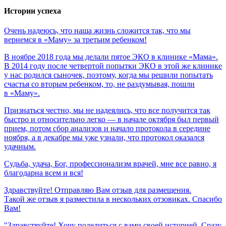
Истории успеха
Очень
надеюсь,
что
наша
жизнь
сложится
так,
что
мы
вернемся
в
«Маму»
за
третьим
ребенком!
В ноябре 2018 года мы делали пятое ЭКО в клинике «Мама».
В 2014 году после четвертой попытки ЭКО в этой же клинике
у нас родился сыночек, поэтому, когда мы решили попытать
счастья со вторым ребенком, то, не раздумывая, пошли
в «Маму».
Признаться честно, мы не надеялись, что все получится так
быстро и относительно легко — в начале октября был первый
прием, потом сбор анализов и начало протокола в середине
ноября, а в декабре мы уже узнали, что протокол оказался
удачным.
Судьба,
удача,
Бог,
профессионализм
врачей,
мне
все
равно,
я
благодарна
всем
и
вся!
Здравствуйте! Отправляю Вам отзыв для размещения.
Такой же отзыв я разместила в нескольких отзовиках. Спасибо
Вам!
"Здравствуйте! Хочу поделиться с вами своей историей. Сразу