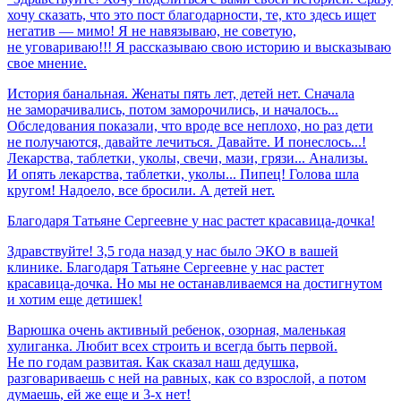
хочу сказать, что это пост благодарности, те, кто здесь ищет
негатив — мимо! Я не навязываю, не советую,
не уговариваю!!! Я рассказываю свою историю и высказываю
свое мнение.
История банальная. Женаты пять лет, детей нет. Сначала
не заморачивались, потом заморочились, и началось...
Обследования показали, что вроде все неплохо, но раз дети
не получаются, давайте лечиться. Давайте. И понеслось...!
Лекарства, таблетки, уколы, свечи, мази, грязи... Анализы.
И опять лекарства, таблетки, уколы... Пипец! Голова шла
кругом! Надоело, все бросили. А детей нет.
Благодаря
Татьяне
Сергеевне
у
нас
растет
красавица-дочка!
Здравствуйте! 3,5 года назад у нас было ЭКО в вашей
клинике. Благодаря Татьяне Сергеевне у нас растет
красавица-дочка. Но мы не останавливаемся на достигнутом
и хотим еще детишек!
Варюшка очень активный ребенок, озорная, маленькая
хулиганка. Любит всех строить и всегда быть первой.
Не по годам развитая. Как сказал наш дедушка,
разговариваешь с ней на равных, как со взрослой, а потом
думаешь, ей же еще и 3-х нет!