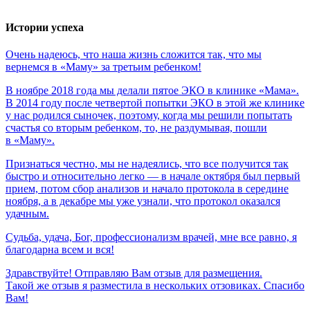
Истории успеха
Очень
надеюсь,
что
наша
жизнь
сложится
так,
что
мы
вернемся
в
«Маму»
за
третьим
ребенком!
В ноябре 2018 года мы делали пятое ЭКО в клинике «Мама».
В 2014 году после четвертой попытки ЭКО в этой же клинике
у нас родился сыночек, поэтому, когда мы решили попытать
счастья со вторым ребенком, то, не раздумывая, пошли
в «Маму».
Признаться честно, мы не надеялись, что все получится так
быстро и относительно легко — в начале октября был первый
прием, потом сбор анализов и начало протокола в середине
ноября, а в декабре мы уже узнали, что протокол оказался
удачным.
Судьба,
удача,
Бог,
профессионализм
врачей,
мне
все
равно,
я
благодарна
всем
и
вся!
Здравствуйте! Отправляю Вам отзыв для размещения.
Такой же отзыв я разместила в нескольких отзовиках. Спасибо
Вам!