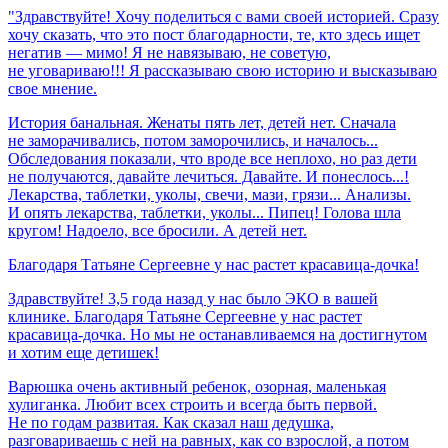
"Здравствуйте! Хочу поделиться с вами своей историей. Сразу
хочу сказать, что это пост благодарности, те, кто здесь ищет
негатив — мимо! Я не навязываю, не советую,
не уговариваю!!! Я рассказываю свою историю и высказываю
свое мнение.
История банальная. Женаты пять лет, детей нет. Сначала
не заморачивались, потом заморочились, и началось...
Обследования показали, что вроде все неплохо, но раз дети
не получаются, давайте лечиться. Давайте. И понеслось...!
Лекарства, таблетки, уколы, свечи, мази, грязи... Анализы.
И опять лекарства, таблетки, уколы... Пипец! Голова шла
кругом! Надоело, все бросили. А детей нет.
Благодаря
Татьяне
Сергеевне
у
нас
растет
красавица-дочка!
Здравствуйте! 3,5 года назад у нас было ЭКО в вашей
клинике. Благодаря Татьяне Сергеевне у нас растет
красавица-дочка. Но мы не останавливаемся на достигнутом
и хотим еще детишек!
Варюшка очень активный ребенок, озорная, маленькая
хулиганка. Любит всех строить и всегда быть первой.
Не по годам развитая. Как сказал наш дедушка,
разговариваешь с ней на равных, как со взрослой, а потом