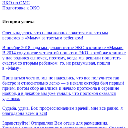
ЭКО по ОМС
Подготовка к ЭКО
Истории успеха
Очень
надеюсь,
что
наша
жизнь
сложится
так,
что
мы
вернемся
в
«Маму»
за
третьим
ребенком!
В ноябре 2018 года мы делали пятое ЭКО в клинике «Мама».
В 2014 году после четвертой попытки ЭКО в этой же клинике
у нас родился сыночек, поэтому, когда мы решили попытать
счастья со вторым ребенком, то, не раздумывая, пошли
в «Маму».
Признаться честно, мы не надеялись, что все получится так
быстро и относительно легко — в начале октября был первый
прием, потом сбор анализов и начало протокола в середине
ноября, а в декабре мы уже узнали, что протокол оказался
удачным.
Судьба,
удача,
Бог,
профессионализм
врачей,
мне
все
равно,
я
благодарна
всем
и
вся!
Здравствуйте! Отправляю Вам отзыв для размещения.