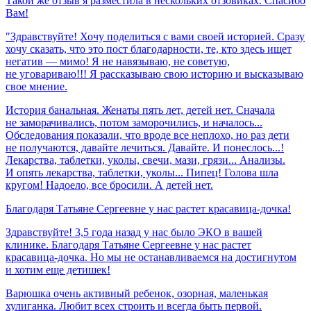
Такой же отзыв я разместила в нескольких отзовиках. Спасибо
Вам!
"Здравствуйте! Хочу поделиться с вами своей историей. Сразу
хочу сказать, что это пост благодарности, те, кто здесь ищет
негатив — мимо! Я не навязываю, не советую,
не уговариваю!!! Я рассказываю свою историю и высказываю
свое мнение.
История банальная. Женаты пять лет, детей нет. Сначала
не заморачивались, потом заморочились, и началось...
Обследования показали, что вроде все неплохо, но раз дети
не получаются, давайте лечиться. Давайте. И понеслось...!
Лекарства, таблетки, уколы, свечи, мази, грязи... Анализы.
И опять лекарства, таблетки, уколы... Пипец! Голова шла
кругом! Надоело, все бросили. А детей нет.
Благодаря
Татьяне
Сергеевне
у
нас
растет
красавица-дочка!
Здравствуйте! 3,5 года назад у нас было ЭКО в вашей
клинике. Благодаря Татьяне Сергеевне у нас растет
красавица-дочка. Но мы не останавливаемся на достигнутом
и хотим еще детишек!
Варюшка очень активный ребенок, озорная, маленькая
хулиганка. Любит всех строить и всегда быть первой.