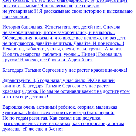
хочу сказать, что это пост благодарности, те, кто здесь ищет
негатив — мимо! Я не навязываю, не советую,
не уговариваю!!! Я рассказываю свою историю и высказываю
свое мнение.
История банальная. Женаты пять лет, детей нет. Сначала
не заморачивались, потом заморочились, и началось...
Обследования показали, что вроде все неплохо, но раз дети
не получаются, давайте лечиться. Давайте. И понеслось...!
Лекарства, таблетки, уколы, свечи, мази, грязи... Анализы.
И опять лекарства, таблетки, уколы... Пипец! Голова шла
кругом! Надоело, все бросили. А детей нет.
Благодаря
Татьяне
Сергеевне
у
нас
растет
красавица-дочка!
Здравствуйте! 3,5 года назад у нас было ЭКО в вашей
клинике. Благодаря Татьяне Сергеевне у нас растет
красавица-дочка. Но мы не останавливаемся на достигнутом
и хотим еще детишек!
Варюшка очень активный ребенок, озорная, маленькая
хулиганка. Любит всех строить и всегда быть первой.
Не по годам развитая. Как сказал наш дедушка,
разговариваешь с ней на равных, как со взрослой, а потом
думаешь, ей же еще и 3-х нет!