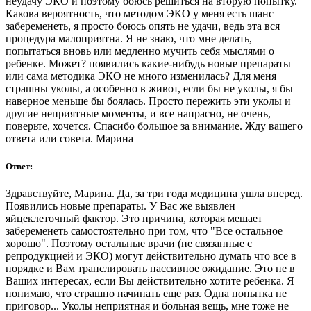
неудачу ЭКО и поэтому боюсь решиться на вторую попытку.
Какова вероятность, что методом ЭКО у меня есть шанс
забеременеть, я просто боюсь опять не удачи, ведь эта вся
процедура малоприятна. Я не знаю, что мне делать,
попытаться вновь или медленно мучить себя мыслями о
ребенке. Может? появились какие-нибудь новые препараты
или сама методика ЭКО не много изменилась? Для меня
страшны уколы, а особенно в живот, если бы не уколы, я бы
наверное меньше бы боялась. Просто пережить эти уколы и
другие неприятные моменты, и все напрасно, не очень,
поверьте, хочется. Спасибо большое за внимание. Жду вашего
ответа или совета. Марина
Ответ:
Здравствуйте, Марина. Да, за три года медицина ушла вперед.
Появились новые препараты. У Вас же выявлен
яйцеклеточный фактор. Это причина, которая мешает
забеременеть самостоятельно при том, что "Все остальное
хорошо". Поэтому остальные врачи (не связанные с
репродукцией и ЭКО) могут действительно думать что все в
порядке и Вам транслировать пассивное ожидание. Это не в
Ваших интересах, если Вы действительно хотите ребенка. Я
понимаю, что страшно начинать еще раз. Одна попытка не
приговор... Уколы неприятная и больная вещь, мне тоже не