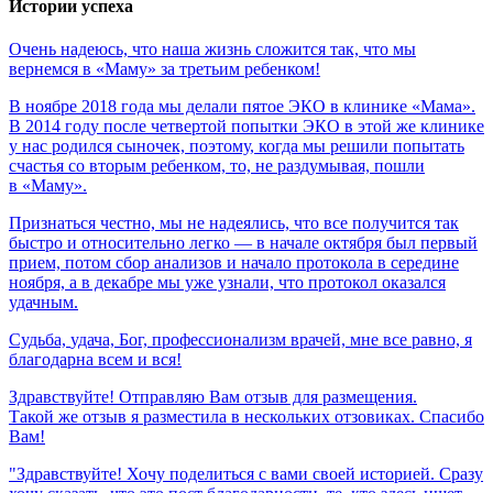
Истории успеха
Очень
надеюсь,
что
наша
жизнь
сложится
так,
что
мы
вернемся
в
«Маму»
за
третьим
ребенком!
В ноябре 2018 года мы делали пятое ЭКО в клинике «Мама».
В 2014 году после четвертой попытки ЭКО в этой же клинике
у нас родился сыночек, поэтому, когда мы решили попытать
счастья со вторым ребенком, то, не раздумывая, пошли
в «Маму».
Признаться честно, мы не надеялись, что все получится так
быстро и относительно легко — в начале октября был первый
прием, потом сбор анализов и начало протокола в середине
ноября, а в декабре мы уже узнали, что протокол оказался
удачным.
Судьба,
удача,
Бог,
профессионализм
врачей,
мне
все
равно,
я
благодарна
всем
и
вся!
Здравствуйте! Отправляю Вам отзыв для размещения.
Такой же отзыв я разместила в нескольких отзовиках. Спасибо
Вам!
"Здравствуйте! Хочу поделиться с вами своей историей. Сразу