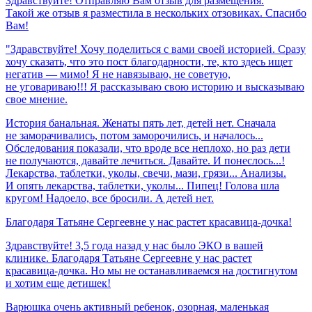
Здравствуйте! Отправляю Вам отзыв для размещения.
Такой же отзыв я разместила в нескольких отзовиках. Спасибо
Вам!
"Здравствуйте! Хочу поделиться с вами своей историей. Сразу
хочу сказать, что это пост благодарности, те, кто здесь ищет
негатив — мимо! Я не навязываю, не советую,
не уговариваю!!! Я рассказываю свою историю и высказываю
свое мнение.
История банальная. Женаты пять лет, детей нет. Сначала
не заморачивались, потом заморочились, и началось...
Обследования показали, что вроде все неплохо, но раз дети
не получаются, давайте лечиться. Давайте. И понеслось...!
Лекарства, таблетки, уколы, свечи, мази, грязи... Анализы.
И опять лекарства, таблетки, уколы... Пипец! Голова шла
кругом! Надоело, все бросили. А детей нет.
Благодаря
Татьяне
Сергеевне
у
нас
растет
красавица-дочка!
Здравствуйте! 3,5 года назад у нас было ЭКО в вашей
клинике. Благодаря Татьяне Сергеевне у нас растет
красавица-дочка. Но мы не останавливаемся на достигнутом
и хотим еще детишек!
Варюшка очень активный ребенок, озорная, маленькая