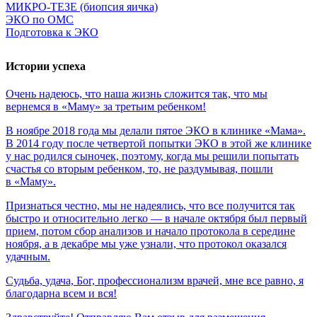
МИКРО-ТЕЗЕ (биопсия яичка)
ЭКО по ОМС
Подготовка к ЭКО
Истории успеха
Очень
надеюсь,
что
наша
жизнь
сложится
так,
что
мы
вернемся
в
«Маму»
за
третьим
ребенком!
В ноябре 2018 года мы делали пятое ЭКО в клинике «Мама».
В 2014 году после четвертой попытки ЭКО в этой же клинике
у нас родился сыночек, поэтому, когда мы решили попытать
счастья со вторым ребенком, то, не раздумывая, пошли
в «Маму».
Признаться честно, мы не надеялись, что все получится так
быстро и относительно легко — в начале октября был первый
прием, потом сбор анализов и начало протокола в середине
ноября, а в декабре мы уже узнали, что протокол оказался
удачным.
Судьба,
удача,
Бог,
профессионализм
врачей,
мне
все
равно,
я
благодарна
всем
и
вся!