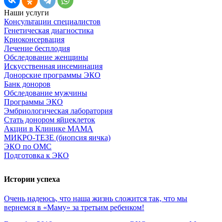
Наши услуги
Консультации специалистов
Генетическая диагностика
Криоконсервация
Лечение бесплодия
Обследование женщины
Искусственная инсеминация
Донорские программы ЭКО
Банк доноров
Обследование мужчины
Программы ЭКО
Эмбриологическая лаборатория
Стать донором яйцеклеток
Акции в Клинике МАМА
МИКРО-ТЕЗЕ (биопсия яичка)
ЭКО по ОМС
Подготовка к ЭКО
Истории успеха
Очень
надеюсь,
что
наша
жизнь
сложится
так,
что
мы
вернемся
в
«Маму»
за
третьим
ребенком!