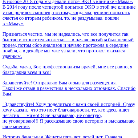
В ноябре 2018 года мы делали пятое ЭКО в клинике «Мама».
В 2014 году после четвертой попытки ЭКО в этой же клинике
у нас родился сыночек, поэтому, когда мы решили попытать
счастья со вторым ребенком, то, не раздумывая, пошли
в «Маму».
Признаться честно, мы не надеялись, что все получится так
быстро и относительно легко — в начале октября был первый
прием, потом сбор анализов и начало протокола в середине
ноября, а в декабре мы уже узнали, что протокол оказался
удачным.
Судьба,
удача,
Бог,
профессионализм
врачей,
мне
все
равно,
я
благодарна
всем
и
вся!
Здравствуйте! Отправляю Вам отзыв для размещения.
Такой же отзыв я разместила в нескольких отзовиках. Спасибо
Вам!
"Здравствуйте! Хочу поделиться с вами своей историей. Сразу
хочу сказать, что это пост благодарности, те, кто здесь ищет
негатив — мимо! Я не навязываю, не советую,
не уговариваю!!! Я рассказываю свою историю и высказываю
свое мнение.
История банальная. Женаты пять лет, детей нет. Сначала