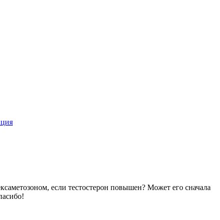
ация
ексаметозоном, если тестостерон повышен? Может его сначала
пасибо!