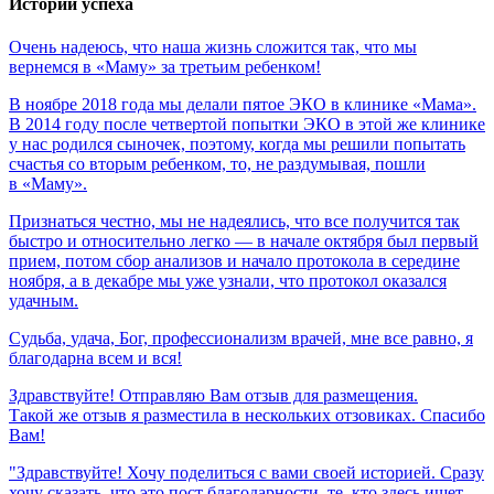
Истории успеха
Очень
надеюсь,
что
наша
жизнь
сложится
так,
что
мы
вернемся
в
«Маму»
за
третьим
ребенком!
В ноябре 2018 года мы делали пятое ЭКО в клинике «Мама».
В 2014 году после четвертой попытки ЭКО в этой же клинике
у нас родился сыночек, поэтому, когда мы решили попытать
счастья со вторым ребенком, то, не раздумывая, пошли
в «Маму».
Признаться честно, мы не надеялись, что все получится так
быстро и относительно легко — в начале октября был первый
прием, потом сбор анализов и начало протокола в середине
ноября, а в декабре мы уже узнали, что протокол оказался
удачным.
Судьба,
удача,
Бог,
профессионализм
врачей,
мне
все
равно,
я
благодарна
всем
и
вся!
Здравствуйте! Отправляю Вам отзыв для размещения.
Такой же отзыв я разместила в нескольких отзовиках. Спасибо
Вам!
"Здравствуйте! Хочу поделиться с вами своей историей. Сразу
хочу сказать, что это пост благодарности, те, кто здесь ищет