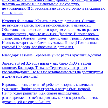
негатив — мимо! Я не навязываю, не советую,
не уговариваю!!! Я рассказываю свою историю и высказываю
свое мнение.
История банальная. Женаты пять лет, детей нет. Сначала
не заморачивались, потом заморочились, и началось...
Обследования показали, что вроде все неплохо, но раз дети
не получаются, давайте лечиться. Давайте. И понеслось...!
Лекарства, таблетки, уколы, свечи, мази, грязи... Анализы.
И опять лекарства, таблетки, уколы... Пипец! Голова шла
кругом! Надоело, все бросили. А детей нет.
Благодаря
Татьяне
Сергеевне
у
нас
растет
красавица-дочка!
Здравствуйте! 3,5 года назад у нас было ЭКО в вашей
клинике. Благодаря Татьяне Сергеевне у нас растет
красавица-дочка. Но мы не останавливаемся на достигнутом
и хотим еще детишек!
Варюшка очень активный ребенок, озорная, маленькая
хулиганка. Любит всех строить и всегда быть первой.
Не по годам развитая. Как сказал наш дедушка,
разговариваешь с ней на равных, как со взрослой, а потом
думаешь, ей же еще и 3-х нет!