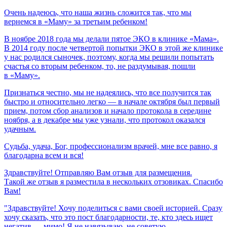
Очень
надеюсь,
что
наша
жизнь
сложится
так,
что
мы
вернемся
в
«Маму»
за
третьим
ребенком!
В ноябре 2018 года мы делали пятое ЭКО в клинике «Мама».
В 2014 году после четвертой попытки ЭКО в этой же клинике
у нас родился сыночек, поэтому, когда мы решили попытать
счастья со вторым ребенком, то, не раздумывая, пошли
в «Маму».
Признаться честно, мы не надеялись, что все получится так
быстро и относительно легко — в начале октября был первый
прием, потом сбор анализов и начало протокола в середине
ноября, а в декабре мы уже узнали, что протокол оказался
удачным.
Судьба,
удача,
Бог,
профессионализм
врачей,
мне
все
равно,
я
благодарна
всем
и
вся!
Здравствуйте! Отправляю Вам отзыв для размещения.
Такой же отзыв я разместила в нескольких отзовиках. Спасибо
Вам!
"Здравствуйте! Хочу поделиться с вами своей историей. Сразу
хочу сказать, что это пост благодарности, те, кто здесь ищет
негатив — мимо! Я не навязываю, не советую,