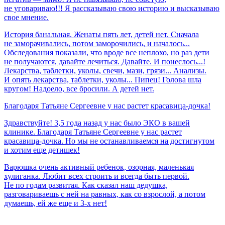
не уговариваю!!! Я рассказываю свою историю и высказываю
свое мнение.
История банальная. Женаты пять лет, детей нет. Сначала
не заморачивались, потом заморочились, и началось...
Обследования показали, что вроде все неплохо, но раз дети
не получаются, давайте лечиться. Давайте. И понеслось...!
Лекарства, таблетки, уколы, свечи, мази, грязи... Анализы.
И опять лекарства, таблетки, уколы... Пипец! Голова шла
кругом! Надоело, все бросили. А детей нет.
Благодаря
Татьяне
Сергеевне
у
нас
растет
красавица-дочка!
Здравствуйте! 3,5 года назад у нас было ЭКО в вашей
клинике. Благодаря Татьяне Сергеевне у нас растет
красавица-дочка. Но мы не останавливаемся на достигнутом
и хотим еще детишек!
Варюшка очень активный ребенок, озорная, маленькая
хулиганка. Любит всех строить и всегда быть первой.
Не по годам развитая. Как сказал наш дедушка,
разговариваешь с ней на равных, как со взрослой, а потом
думаешь, ей же еще и 3-х нет!