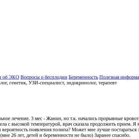
ы об ЭКО
Вопросы о бесплодии
Беременность
Полезная информ
ог, генетик, УЗИ-специалист, эндокринолог, терапевт
ное лечение. 3 мес - Жанин, но т.к. начались прорывные кровот
олела с высокой температурой, врач сказала продолжить прием. Я
 ли вероятность появления полипа? Может мне лучше постараться 
не 26 лет, детей и беременности не было) Заранее спасибо.