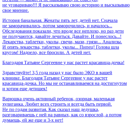
не уговариваю!!! Я рассказываю свою историю и высказываю
свое мнение.
История банальная. Женаты пять лет, детей нет. Сначала
не заморачивались, потом заморочились, и началось...
Обследования показали, что вроде все неплохо, но раз дети
не получаются, давайте лечиться. Давайте. И понеслось...!
Лекарства, таблетки, уколы, свечи, мази, грязи... Анализы.
И опять лекарства, таблетки, уколы... Пипец! Голова шла
кругом! Надоело, все бросили. А детей нет.
Благодаря
Татьяне
Сергеевне
у
нас
растет
красавица-дочка!
Здравствуйте! 3,5 года назад у нас было ЭКО в вашей
клинике. Благодаря Татьяне Сергеевне у нас растет
красавица-дочка. Но мы не останавливаемся на достигнутом
и хотим еще детишек!
Варюшка очень активный ребенок, озорная, маленькая
хулиганка. Любит всех строить и всегда быть первой.
Не по годам развитая. Как сказал наш дедушка,
разговариваешь с ней на равных, как со взрослой, а потом
думаешь, ей же еще и 3-х нет!