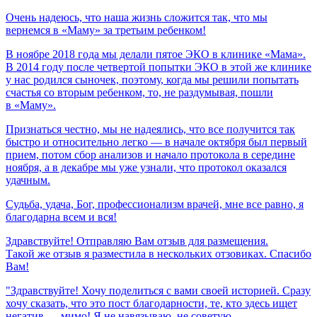
Очень
надеюсь,
что
наша
жизнь
сложится
так,
что
мы
вернемся
в
«Маму»
за
третьим
ребенком!
В ноябре 2018 года мы делали пятое ЭКО в клинике «Мама».
В 2014 году после четвертой попытки ЭКО в этой же клинике
у нас родился сыночек, поэтому, когда мы решили попытать
счастья со вторым ребенком, то, не раздумывая, пошли
в «Маму».
Признаться честно, мы не надеялись, что все получится так
быстро и относительно легко — в начале октября был первый
прием, потом сбор анализов и начало протокола в середине
ноября, а в декабре мы уже узнали, что протокол оказался
удачным.
Судьба,
удача,
Бог,
профессионализм
врачей,
мне
все
равно,
я
благодарна
всем
и
вся!
Здравствуйте! Отправляю Вам отзыв для размещения.
Такой же отзыв я разместила в нескольких отзовиках. Спасибо
Вам!
"Здравствуйте! Хочу поделиться с вами своей историей. Сразу
хочу сказать, что это пост благодарности, те, кто здесь ищет
негатив — мимо! Я не навязываю, не советую,