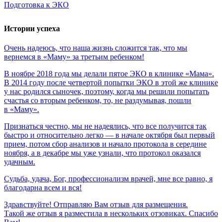
Подготовка к ЭКО
Истории успеха
Очень
надеюсь,
что
наша
жизнь
сложится
так,
что
мы
вернемся
в
«Маму»
за
третьим
ребенком!
В ноябре 2018 года мы делали пятое ЭКО в клинике «Мама».
В 2014 году после четвертой попытки ЭКО в этой же клинике
у нас родился сыночек, поэтому, когда мы решили попытать
счастья со вторым ребенком, то, не раздумывая, пошли
в «Маму».
Признаться честно, мы не надеялись, что все получится так
быстро и относительно легко — в начале октября был первый
прием, потом сбор анализов и начало протокола в середине
ноября, а в декабре мы уже узнали, что протокол оказался
удачным.
Судьба,
удача,
Бог,
профессионализм
врачей,
мне
все
равно,
я
благодарна
всем
и
вся!
Здравствуйте! Отправляю Вам отзыв для размещения.
Такой же отзыв я разместила в нескольких отзовиках. Спасибо