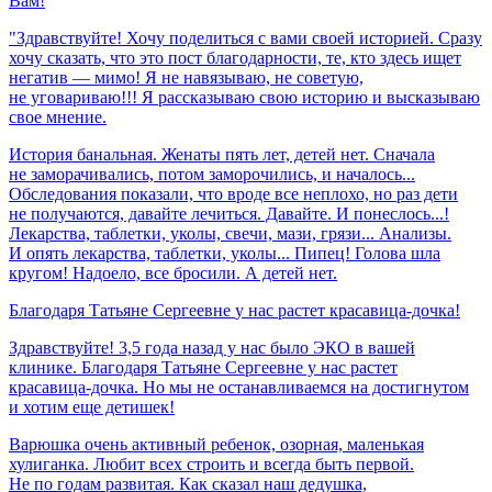
Вам!
"Здравствуйте! Хочу поделиться с вами своей историей. Сразу
хочу сказать, что это пост благодарности, те, кто здесь ищет
негатив — мимо! Я не навязываю, не советую,
не уговариваю!!! Я рассказываю свою историю и высказываю
свое мнение.
История банальная. Женаты пять лет, детей нет. Сначала
не заморачивались, потом заморочились, и началось...
Обследования показали, что вроде все неплохо, но раз дети
не получаются, давайте лечиться. Давайте. И понеслось...!
Лекарства, таблетки, уколы, свечи, мази, грязи... Анализы.
И опять лекарства, таблетки, уколы... Пипец! Голова шла
кругом! Надоело, все бросили. А детей нет.
Благодаря
Татьяне
Сергеевне
у
нас
растет
красавица-дочка!
Здравствуйте! 3,5 года назад у нас было ЭКО в вашей
клинике. Благодаря Татьяне Сергеевне у нас растет
красавица-дочка. Но мы не останавливаемся на достигнутом
и хотим еще детишек!
Варюшка очень активный ребенок, озорная, маленькая
хулиганка. Любит всех строить и всегда быть первой.
Не по годам развитая. Как сказал наш дедушка,