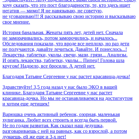
хочу сказать, что это пост благодарности, те, кто здесь ищет
негатив — мимо! Я не навязываю, не советую,
не уговариваю!!! Я рассказываю свою историю и высказываю
свое мнение.
История банальная. Женаты пять лет, детей нет. Сначала
не заморачивались, потом заморочились, и началось...
Обследования показали, что вроде все неплохо, но раз дети
не получаются, давайте лечиться. Давайте. И понеслось...!
Лекарства, таблетки, уколы, свечи, мази, грязи... Анализы.
И опять лекарства, таблетки, уколы... Пипец! Голова шла
кругом! Надоело, все бросили. А детей нет.
Благодаря
Татьяне
Сергеевне
у
нас
растет
красавица-дочка!
Здравствуйте! 3,5 года назад у нас было ЭКО в вашей
клинике. Благодаря Татьяне Сергеевне у нас растет
красавица-дочка. Но мы не останавливаемся на достигнутом
и хотим еще детишек!
Варюшка очень активный ребенок, озорная, маленькая
хулиганка. Любит всех строить и всегда быть первой.
Не по годам развитая. Как сказал наш дедушка,
разговариваешь с ней на равных, как со взрослой, а потом
думаешь, ей же еще и 3-х нет!