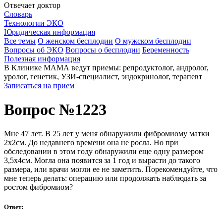
Отвечает доктор
Словарь
Технологии ЭКО
Юридическая информация
Все темы
О женском бесплодии
О мужском бесплодии
Вопросы об ЭКО
Вопросы о бесплодии
Беременность
Полезная информация
В Клинике МАМА ведут приемы: репродуктолог, андролог,
уролог, генетик, УЗИ-специалист, эндокринолог, терапевт
Записаться на прием
Вопрос №1223
Мне 47 лет. В 25 лет у меня обнаружили фибромиому матки
2х2см. До недавнего времени она не росла. Но при
обследовании в этом году обнаружили еще одну размером
3,5х4см. Могла она появится за 1 год и вырасти до такого
размера, или врачи могли ее не заметить. Порекомендуйте, что
мне теперь делать: операцию или продолжать наблюдать за
ростом фибромиом?
Ответ: