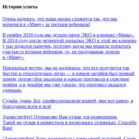
Истории успеха
Очень
надеюсь,
что
наша
жизнь
сложится
так,
что
мы
вернемся
в
«Маму»
за
третьим
ребенком!
В ноябре 2018 года мы делали пятое ЭКО в клинике «Мама».
В 2014 году после четвертой попытки ЭКО в этой же клинике
у нас родился сыночек, поэтому, когда мы решили попытать
счастья со вторым ребенком, то, не раздумывая, пошли
в «Маму».
Признаться честно, мы не надеялись, что все получится так
быстро и относительно легко — в начале октября был первый
прием, потом сбор анализов и начало протокола в середине
ноября, а в декабре мы уже узнали, что протокол оказался
удачным.
Судьба,
удача,
Бог,
профессионализм
врачей,
мне
все
равно,
я
благодарна
всем
и
вся!
Здравствуйте! Отправляю Вам отзыв для размещения.
Такой же отзыв я разместила в нескольких отзовиках. Спасибо
Вам!
"Здравствуйте! Хочу поделиться с вами своей историей. Сразу