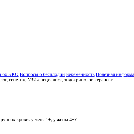
ы об ЭКО
Вопросы о бесплодии
Беременность
Полезная информ
ог, генетик, УЗИ-специалист, эндокринолог, терапевт
руппах крови: у меня 1+, у жены 4+?