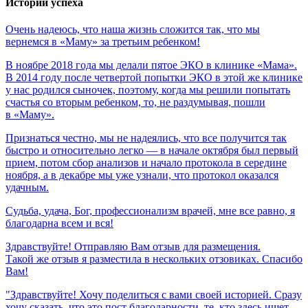
Истории успеха
Очень
надеюсь,
что
наша
жизнь
сложится
так,
что
мы
вернемся
в
«Маму»
за
третьим
ребенком!
В ноябре 2018 года мы делали пятое ЭКО в клинике «Мама».
В 2014 году после четвертой попытки ЭКО в этой же клинике
у нас родился сыночек, поэтому, когда мы решили попытать
счастья со вторым ребенком, то, не раздумывая, пошли
в «Маму».
Признаться честно, мы не надеялись, что все получится так
быстро и относительно легко — в начале октября был первый
прием, потом сбор анализов и начало протокола в середине
ноября, а в декабре мы уже узнали, что протокол оказался
удачным.
Судьба,
удача,
Бог,
профессионализм
врачей,
мне
все
равно,
я
благодарна
всем
и
вся!
Здравствуйте! Отправляю Вам отзыв для размещения.
Такой же отзыв я разместила в нескольких отзовиках. Спасибо
Вам!
"Здравствуйте! Хочу поделиться с вами своей историей. Сразу
хочу сказать, что это пост благодарности, те, кто здесь ищет