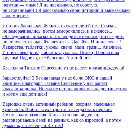
негатив — мимо! Я не навязываю, не советую,
не уговариваю!!! Я рассказываю свою историю и высказываю
свое мнение.
История банальная. Женаты пять лет, детей нет. Сначала
не заморачивались, потом заморочились, и началось...
Обследования показали, что вроде все неплохо, но раз дети
не получаются, давайте лечиться. Давайте. И понеслось...!
Лекарства, таблетки, уколы, свечи, мази, грязи... Анализы.
И опять лекарства, таблетки, уколы... Пипец! Голова шла
кругом! Надоело, все бросили. А детей нет.
Благодаря
Татьяне
Сергеевне
у
нас
растет
красавица-дочка!
Здравствуйте! 3,5 года назад у нас было ЭКО в вашей
клинике. Благодаря Татьяне Сергеевне у нас растет
красавица-дочка. Но мы не останавливаемся на достигнутом
и хотим еще детишек!
Варюшка очень активный ребенок, озорная, маленькая
хулиганка. Любит всех строить и всегда быть первой.
Не по годам развитая. Как сказал наш дедушка,
разговариваешь с ней на равных, как со взрослой, а потом
думаешь, ей же еще и 3-х нет!