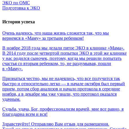
ЭКО по ОМС
Подготовка к ЭКО
Истории успеха
Очень
надеюсь,
что
наша
жизнь
сложится
так,
что
мы
вернемся
в
«Маму»
за
третьим
ребенком!
В ноябре 2018 года мы делали пятое ЭКО в клинике «Мама».
В 2014 году после четвертой попытки ЭКО в этой же клинике
у нас родился сыночек, поэтому, когда мы решили попытать
счастья со вторым ребенком, то, не раздумывая, пошли
в «Маму».
Признаться честно, мы не надеялись, что все получится так
быстро и относительно легко — в начале октября был первый
прием, потом сбор анализов и начало протокола в середине
ноября, а в декабре мы уже узнали, что протокол оказался
удачным.
Судьба,
удача,
Бог,
профессионализм
врачей,
мне
все
равно,
я
благодарна
всем
и
вся!
Здравствуйте! Отправляю Вам отзыв для размещения.