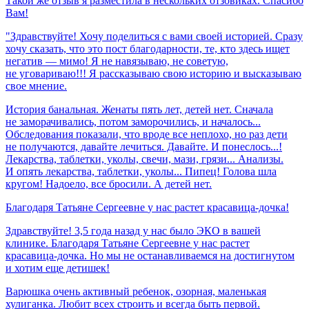
Такой же отзыв я разместила в нескольких отзовиках. Спасибо
Вам!
"Здравствуйте! Хочу поделиться с вами своей историей. Сразу
хочу сказать, что это пост благодарности, те, кто здесь ищет
негатив — мимо! Я не навязываю, не советую,
не уговариваю!!! Я рассказываю свою историю и высказываю
свое мнение.
История банальная. Женаты пять лет, детей нет. Сначала
не заморачивались, потом заморочились, и началось...
Обследования показали, что вроде все неплохо, но раз дети
не получаются, давайте лечиться. Давайте. И понеслось...!
Лекарства, таблетки, уколы, свечи, мази, грязи... Анализы.
И опять лекарства, таблетки, уколы... Пипец! Голова шла
кругом! Надоело, все бросили. А детей нет.
Благодаря
Татьяне
Сергеевне
у
нас
растет
красавица-дочка!
Здравствуйте! 3,5 года назад у нас было ЭКО в вашей
клинике. Благодаря Татьяне Сергеевне у нас растет
красавица-дочка. Но мы не останавливаемся на достигнутом
и хотим еще детишек!
Варюшка очень активный ребенок, озорная, маленькая
хулиганка. Любит всех строить и всегда быть первой.