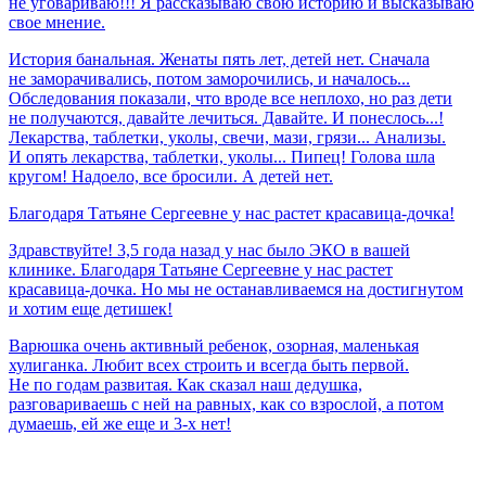
не уговариваю!!! Я рассказываю свою историю и высказываю
свое мнение.
История банальная. Женаты пять лет, детей нет. Сначала
не заморачивались, потом заморочились, и началось...
Обследования показали, что вроде все неплохо, но раз дети
не получаются, давайте лечиться. Давайте. И понеслось...!
Лекарства, таблетки, уколы, свечи, мази, грязи... Анализы.
И опять лекарства, таблетки, уколы... Пипец! Голова шла
кругом! Надоело, все бросили. А детей нет.
Благодаря
Татьяне
Сергеевне
у
нас
растет
красавица-дочка!
Здравствуйте! 3,5 года назад у нас было ЭКО в вашей
клинике. Благодаря Татьяне Сергеевне у нас растет
красавица-дочка. Но мы не останавливаемся на достигнутом
и хотим еще детишек!
Варюшка очень активный ребенок, озорная, маленькая
хулиганка. Любит всех строить и всегда быть первой.
Не по годам развитая. Как сказал наш дедушка,
разговариваешь с ней на равных, как со взрослой, а потом
думаешь, ей же еще и 3-х нет!