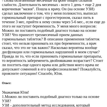
- снова болезненные месячные на фоне общей сильной
слабости. Длительность месячных - всего 1 день + еще 2 дня
коричневая "мазня". Пошла к врачу. Он (на основе УЗИ)
сделал заключение о том, что у меня поликистоз, выписал
гормональный препарат с прогестероном, сказал пить в
течение 3 мес, прийти к нему снова через 5-6 мес., если еще до
этого не наступит беременность. У меня много вопросов:
Можно ли поставить подобный диагноз только на основе
УЗИ? Что принесет трехмесячный прием данных
гормональных таблеток? В описании применения таблеток
стоит, что нельзя принимать их при беременности, а врач
сказал, что это не так важно? Насколько вероятны вообще
дисфункции или гормональных нарушений в моем случае?
Правда ли то, что если принимать гормональные препараты,
то вероятность забеременеть двойняшками возрастает? Стоит
ли посетить еще одного врача или действия моего врача не
допускают сомнений в его профессионализме? Пожалуйста,
проясните ситуацию! Спасибо, Юля.
Ответ:
Уважаемая Юля!
1.Можно ли поставить подобный диагноз только на основе
УЗИ?
УЗИ - дополнительный метод исследования, который