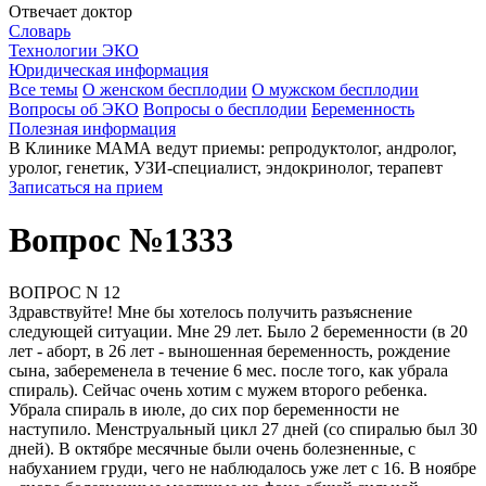
Отвечает доктор
Словарь
Технологии ЭКО
Юридическая информация
Все темы
О женском бесплодии
О мужском бесплодии
Вопросы об ЭКО
Вопросы о бесплодии
Беременность
Полезная информация
В Клинике МАМА ведут приемы: репродуктолог, андролог,
уролог, генетик, УЗИ-специалист, эндокринолог, терапевт
Записаться на прием
Вопрос №1333
ВОПРОС N 12
Здравствуйте! Мне бы хотелось получить разъяснение
следующей ситуации. Мне 29 лет. Было 2 беременности (в 20
лет - аборт, в 26 лет - выношенная беременность, рождение
сына, забеременела в течение 6 мес. после того, как убрала
спираль). Сейчас очень хотим с мужем второго ребенка.
Убрала спираль в июле, до сих пор беременности не
наступило. Менструальный цикл 27 дней (со спиралью был 30
дней). В октябре месячные были очень болезненные, с
набуханием груди, чего не наблюдалось уже лет с 16. В ноябре