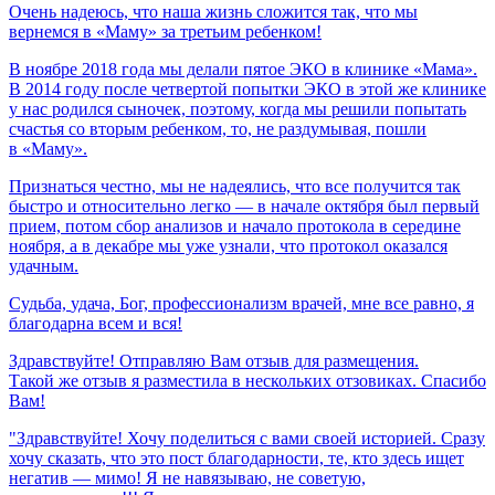
Очень
надеюсь,
что
наша
жизнь
сложится
так,
что
мы
вернемся
в
«Маму»
за
третьим
ребенком!
В ноябре 2018 года мы делали пятое ЭКО в клинике «Мама».
В 2014 году после четвертой попытки ЭКО в этой же клинике
у нас родился сыночек, поэтому, когда мы решили попытать
счастья со вторым ребенком, то, не раздумывая, пошли
в «Маму».
Признаться честно, мы не надеялись, что все получится так
быстро и относительно легко — в начале октября был первый
прием, потом сбор анализов и начало протокола в середине
ноября, а в декабре мы уже узнали, что протокол оказался
удачным.
Судьба,
удача,
Бог,
профессионализм
врачей,
мне
все
равно,
я
благодарна
всем
и
вся!
Здравствуйте! Отправляю Вам отзыв для размещения.
Такой же отзыв я разместила в нескольких отзовиках. Спасибо
Вам!
"Здравствуйте! Хочу поделиться с вами своей историей. Сразу
хочу сказать, что это пост благодарности, те, кто здесь ищет
негатив — мимо! Я не навязываю, не советую,