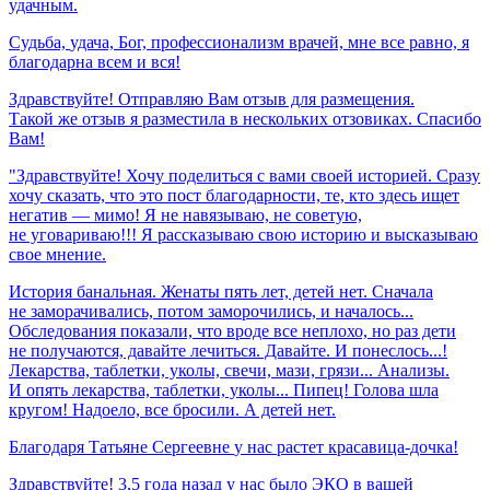
удачным.
Судьба,
удача,
Бог,
профессионализм
врачей,
мне
все
равно,
я
благодарна
всем
и
вся!
Здравствуйте! Отправляю Вам отзыв для размещения.
Такой же отзыв я разместила в нескольких отзовиках. Спасибо
Вам!
"Здравствуйте! Хочу поделиться с вами своей историей. Сразу
хочу сказать, что это пост благодарности, те, кто здесь ищет
негатив — мимо! Я не навязываю, не советую,
не уговариваю!!! Я рассказываю свою историю и высказываю
свое мнение.
История банальная. Женаты пять лет, детей нет. Сначала
не заморачивались, потом заморочились, и началось...
Обследования показали, что вроде все неплохо, но раз дети
не получаются, давайте лечиться. Давайте. И понеслось...!
Лекарства, таблетки, уколы, свечи, мази, грязи... Анализы.
И опять лекарства, таблетки, уколы... Пипец! Голова шла
кругом! Надоело, все бросили. А детей нет.
Благодаря
Татьяне
Сергеевне
у
нас
растет
красавица-дочка!
Здравствуйте! 3,5 года назад у нас было ЭКО в вашей