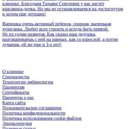
клинике. Благодаря Татьяне Сергеевне у нас растет
красавица-дочка. Но мы не останавливаемся на достигнутом
и хотим еще детишек!
Варюшка очень активный ребенок, озорная, маленькая
хулиганка. Любит всех строить и всегда быть первой.
Не по годам развитая. Как сказал наш дедушка,
разговариваешь с ней на равных, как со взрослой, а потом
думаешь, ей же еще и 3-х нет!
О клинике
Специалисты
Технологии эмбриологии
Пациентам
Сертификаты
Пациенты о нас
Карта сайта
Пользовательское соглашение
Политика конфиденциальности
Политика использования cookie-файлов
Энциклопедия
Полезные статьи