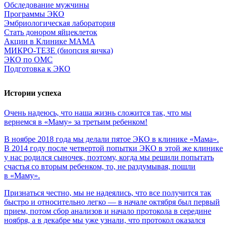
Обследование мужчины
Программы ЭКО
Эмбриологическая лаборатория
Стать донором яйцеклеток
Акции в Клинике МАМА
МИКРО-ТЕЗЕ (биопсия яичка)
ЭКО по ОМС
Подготовка к ЭКО
Истории успеха
Очень
надеюсь,
что
наша
жизнь
сложится
так,
что
мы
вернемся
в
«Маму»
за
третьим
ребенком!
В ноябре 2018 года мы делали пятое ЭКО в клинике «Мама».
В 2014 году после четвертой попытки ЭКО в этой же клинике
у нас родился сыночек, поэтому, когда мы решили попытать
счастья со вторым ребенком, то, не раздумывая, пошли
в «Маму».
Признаться честно, мы не надеялись, что все получится так
быстро и относительно легко — в начале октября был первый
прием, потом сбор анализов и начало протокола в середине
ноября, а в декабре мы уже узнали, что протокол оказался