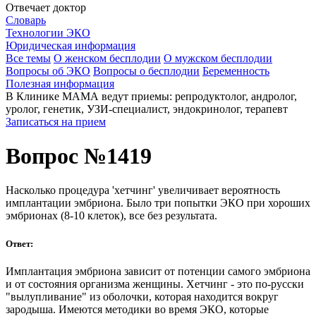
Отвечает доктор
Словарь
Технологии ЭКО
Юридическая информация
Все темы
О женском бесплодии
О мужском бесплодии
Вопросы об ЭКО
Вопросы о бесплодии
Беременность
Полезная информация
В Клинике МАМА ведут приемы: репродуктолог, андролог,
уролог, генетик, УЗИ-специалист, эндокринолог, терапевт
Записаться на прием
Вопрос №1419
Насколько процедура 'хетчинг' увеличивает вероятность
имплантации эмбриона. Было три попытки ЭКО при хороших
эмбрионах (8-10 клеток), все без результата.
Ответ:
Имплантация эмбриона зависит от потенции самого эмбриона
и от состояния организма женщины. Хетчинг - это по-русски
"вылупливание" из оболочки, которая находится вокруг
зародыша. Имеются методики во время ЭКО, которые