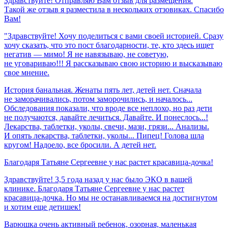
Здравствуйте! Отправляю Вам отзыв для размещения.
Такой же отзыв я разместила в нескольких отзовиках. Спасибо
Вам!
"Здравствуйте! Хочу поделиться с вами своей историей. Сразу
хочу сказать, что это пост благодарности, те, кто здесь ищет
негатив — мимо! Я не навязываю, не советую,
не уговариваю!!! Я рассказываю свою историю и высказываю
свое мнение.
История банальная. Женаты пять лет, детей нет. Сначала
не заморачивались, потом заморочились, и началось...
Обследования показали, что вроде все неплохо, но раз дети
не получаются, давайте лечиться. Давайте. И понеслось...!
Лекарства, таблетки, уколы, свечи, мази, грязи... Анализы.
И опять лекарства, таблетки, уколы... Пипец! Голова шла
кругом! Надоело, все бросили. А детей нет.
Благодаря
Татьяне
Сергеевне
у
нас
растет
красавица-дочка!
Здравствуйте! 3,5 года назад у нас было ЭКО в вашей
клинике. Благодаря Татьяне Сергеевне у нас растет
красавица-дочка. Но мы не останавливаемся на достигнутом
и хотим еще детишек!
Варюшка очень активный ребенок, озорная, маленькая