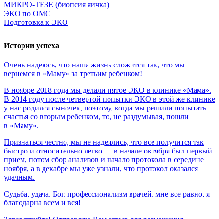
МИКРО-ТЕЗЕ (биопсия яичка)
ЭКО по ОМС
Подготовка к ЭКО
Истории успеха
Очень
надеюсь,
что
наша
жизнь
сложится
так,
что
мы
вернемся
в
«Маму»
за
третьим
ребенком!
В ноябре 2018 года мы делали пятое ЭКО в клинике «Мама».
В 2014 году после четвертой попытки ЭКО в этой же клинике
у нас родился сыночек, поэтому, когда мы решили попытать
счастья со вторым ребенком, то, не раздумывая, пошли
в «Маму».
Признаться честно, мы не надеялись, что все получится так
быстро и относительно легко — в начале октября был первый
прием, потом сбор анализов и начало протокола в середине
ноября, а в декабре мы уже узнали, что протокол оказался
удачным.
Судьба,
удача,
Бог,
профессионализм
врачей,
мне
все
равно,
я
благодарна
всем
и
вся!