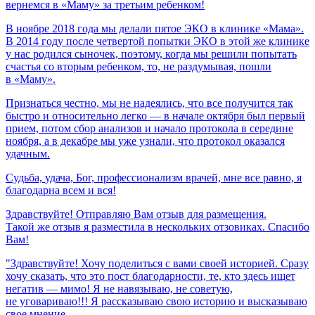
вернемся
в
«Маму»
за
третьим
ребенком!
В ноябре 2018 года мы делали пятое ЭКО в клинике «Мама».
В 2014 году после четвертой попытки ЭКО в этой же клинике
у нас родился сыночек, поэтому, когда мы решили попытать
счастья со вторым ребенком, то, не раздумывая, пошли
в «Маму».
Признаться честно, мы не надеялись, что все получится так
быстро и относительно легко — в начале октября был первый
прием, потом сбор анализов и начало протокола в середине
ноября, а в декабре мы уже узнали, что протокол оказался
удачным.
Судьба,
удача,
Бог,
профессионализм
врачей,
мне
все
равно,
я
благодарна
всем
и
вся!
Здравствуйте! Отправляю Вам отзыв для размещения.
Такой же отзыв я разместила в нескольких отзовиках. Спасибо
Вам!
"Здравствуйте! Хочу поделиться с вами своей историей. Сразу
хочу сказать, что это пост благодарности, те, кто здесь ищет
негатив — мимо! Я не навязываю, не советую,
не уговариваю!!! Я рассказываю свою историю и высказываю
свое мнение.