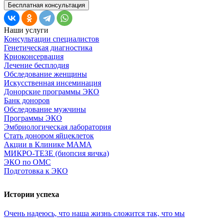
Бесплатная консультация
Наши услуги
Консультации специалистов
Генетическая диагностика
Криоконсервация
Лечение бесплодия
Обследование женщины
Искусственная инсеминация
Донорские программы ЭКО
Банк доноров
Обследование мужчины
Программы ЭКО
Эмбриологическая лаборатория
Стать донором яйцеклеток
Акции в Клинике МАМА
МИКРО-ТЕЗЕ (биопсия яичка)
ЭКО по ОМС
Подготовка к ЭКО
Истории успеха
Очень
надеюсь,
что
наша
жизнь
сложится
так,
что
мы