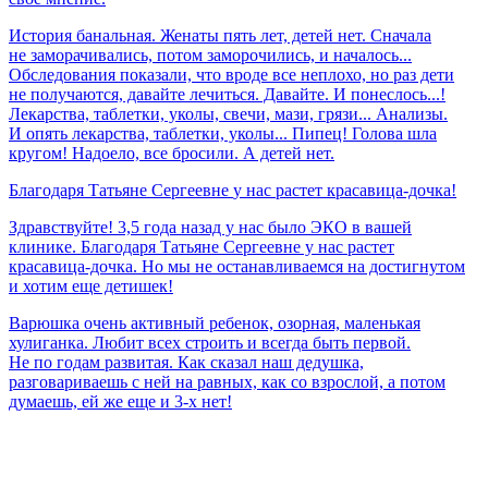
История банальная. Женаты пять лет, детей нет. Сначала
не заморачивались, потом заморочились, и началось...
Обследования показали, что вроде все неплохо, но раз дети
не получаются, давайте лечиться. Давайте. И понеслось...!
Лекарства, таблетки, уколы, свечи, мази, грязи... Анализы.
И опять лекарства, таблетки, уколы... Пипец! Голова шла
кругом! Надоело, все бросили. А детей нет.
Благодаря
Татьяне
Сергеевне
у
нас
растет
красавица-дочка!
Здравствуйте! 3,5 года назад у нас было ЭКО в вашей
клинике. Благодаря Татьяне Сергеевне у нас растет
красавица-дочка. Но мы не останавливаемся на достигнутом
и хотим еще детишек!
Варюшка очень активный ребенок, озорная, маленькая
хулиганка. Любит всех строить и всегда быть первой.
Не по годам развитая. Как сказал наш дедушка,
разговариваешь с ней на равных, как со взрослой, а потом
думаешь, ей же еще и 3-х нет!