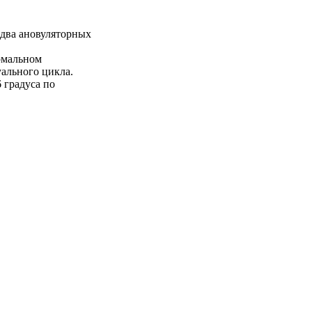
 два ановуляторных
рмальном
уального цикла.
 градуса по