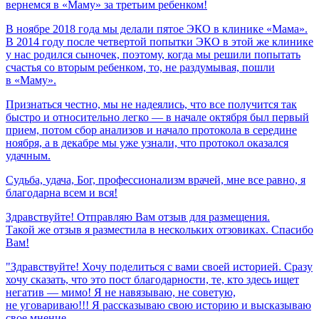
вернемся
в
«Маму»
за
третьим
ребенком!
В ноябре 2018 года мы делали пятое ЭКО в клинике «Мама».
В 2014 году после четвертой попытки ЭКО в этой же клинике
у нас родился сыночек, поэтому, когда мы решили попытать
счастья со вторым ребенком, то, не раздумывая, пошли
в «Маму».
Признаться честно, мы не надеялись, что все получится так
быстро и относительно легко — в начале октября был первый
прием, потом сбор анализов и начало протокола в середине
ноября, а в декабре мы уже узнали, что протокол оказался
удачным.
Судьба,
удача,
Бог,
профессионализм
врачей,
мне
все
равно,
я
благодарна
всем
и
вся!
Здравствуйте! Отправляю Вам отзыв для размещения.
Такой же отзыв я разместила в нескольких отзовиках. Спасибо
Вам!
"Здравствуйте! Хочу поделиться с вами своей историей. Сразу
хочу сказать, что это пост благодарности, те, кто здесь ищет
негатив — мимо! Я не навязываю, не советую,
не уговариваю!!! Я рассказываю свою историю и высказываю
свое мнение.