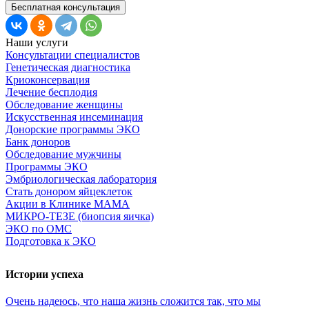
Бесплатная консультация
Наши услуги
Консультации специалистов
Генетическая диагностика
Криоконсервация
Лечение бесплодия
Обследование женщины
Искусственная инсеминация
Донорские программы ЭКО
Банк доноров
Обследование мужчины
Программы ЭКО
Эмбриологическая лаборатория
Стать донором яйцеклеток
Акции в Клинике МАМА
МИКРО-ТЕЗЕ (биопсия яичка)
ЭКО по ОМС
Подготовка к ЭКО
Истории успеха
Очень
надеюсь,
что
наша
жизнь
сложится
так,
что
мы