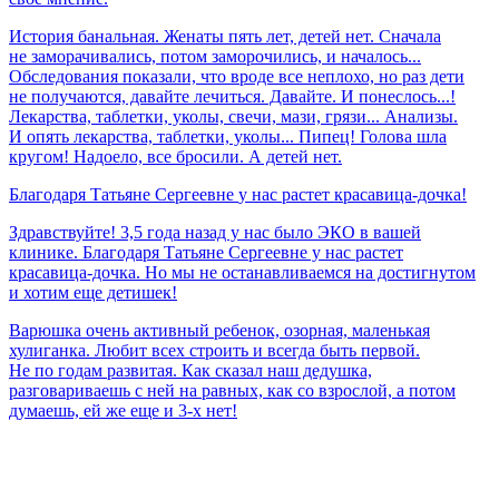
История банальная. Женаты пять лет, детей нет. Сначала
не заморачивались, потом заморочились, и началось...
Обследования показали, что вроде все неплохо, но раз дети
не получаются, давайте лечиться. Давайте. И понеслось...!
Лекарства, таблетки, уколы, свечи, мази, грязи... Анализы.
И опять лекарства, таблетки, уколы... Пипец! Голова шла
кругом! Надоело, все бросили. А детей нет.
Благодаря
Татьяне
Сергеевне
у
нас
растет
красавица-дочка!
Здравствуйте! 3,5 года назад у нас было ЭКО в вашей
клинике. Благодаря Татьяне Сергеевне у нас растет
красавица-дочка. Но мы не останавливаемся на достигнутом
и хотим еще детишек!
Варюшка очень активный ребенок, озорная, маленькая
хулиганка. Любит всех строить и всегда быть первой.
Не по годам развитая. Как сказал наш дедушка,
разговариваешь с ней на равных, как со взрослой, а потом
думаешь, ей же еще и 3-х нет!