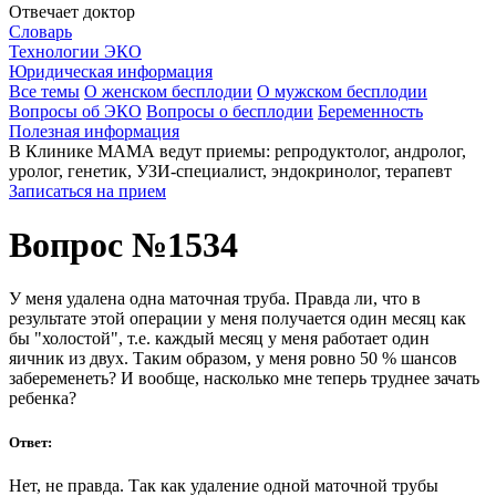
Отвечает доктор
Словарь
Технологии ЭКО
Юридическая информация
Все темы
О женском бесплодии
О мужском бесплодии
Вопросы об ЭКО
Вопросы о бесплодии
Беременность
Полезная информация
В Клинике МАМА ведут приемы: репродуктолог, андролог,
уролог, генетик, УЗИ-специалист, эндокринолог, терапевт
Записаться на прием
Вопрос №1534
У меня удалена одна маточная труба. Правда ли, что в
результате этой операции у меня получается один месяц как
бы "холостой", т.е. каждый месяц у меня работает один
яичник из двух. Таким образом, у меня ровно 50 % шансов
забеременеть? И вообще, насколько мне теперь труднее зачать
ребенка?
Ответ:
Нет, не правда. Так как удаление одной маточной трубы