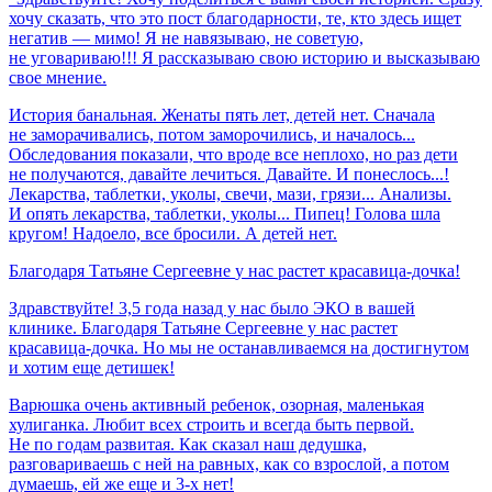
хочу сказать, что это пост благодарности, те, кто здесь ищет
негатив — мимо! Я не навязываю, не советую,
не уговариваю!!! Я рассказываю свою историю и высказываю
свое мнение.
История банальная. Женаты пять лет, детей нет. Сначала
не заморачивались, потом заморочились, и началось...
Обследования показали, что вроде все неплохо, но раз дети
не получаются, давайте лечиться. Давайте. И понеслось...!
Лекарства, таблетки, уколы, свечи, мази, грязи... Анализы.
И опять лекарства, таблетки, уколы... Пипец! Голова шла
кругом! Надоело, все бросили. А детей нет.
Благодаря
Татьяне
Сергеевне
у
нас
растет
красавица-дочка!
Здравствуйте! 3,5 года назад у нас было ЭКО в вашей
клинике. Благодаря Татьяне Сергеевне у нас растет
красавица-дочка. Но мы не останавливаемся на достигнутом
и хотим еще детишек!
Варюшка очень активный ребенок, озорная, маленькая
хулиганка. Любит всех строить и всегда быть первой.
Не по годам развитая. Как сказал наш дедушка,
разговариваешь с ней на равных, как со взрослой, а потом
думаешь, ей же еще и 3-х нет!