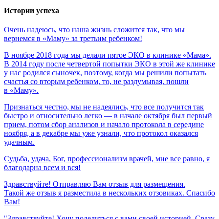
Истории успеха
Очень
надеюсь,
что
наша
жизнь
сложится
так,
что
мы
вернемся
в
«Маму»
за
третьим
ребенком!
В ноябре 2018 года мы делали пятое ЭКО в клинике «Мама».
В 2014 году после четвертой попытки ЭКО в этой же клинике
у нас родился сыночек, поэтому, когда мы решили попытать
счастья со вторым ребенком, то, не раздумывая, пошли
в «Маму».
Признаться честно, мы не надеялись, что все получится так
быстро и относительно легко — в начале октября был первый
прием, потом сбор анализов и начало протокола в середине
ноября, а в декабре мы уже узнали, что протокол оказался
удачным.
Судьба,
удача,
Бог,
профессионализм
врачей,
мне
все
равно,
я
благодарна
всем
и
вся!
Здравствуйте! Отправляю Вам отзыв для размещения.
Такой же отзыв я разместила в нескольких отзовиках. Спасибо
Вам!
"Здравствуйте! Хочу поделиться с вами своей историей. Сразу