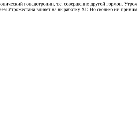
орионический гонадотропин, т.е. совершенно другой гормон. Утр
рием Утрожестана влияет на выработку ХГ. Но сколько ни приним