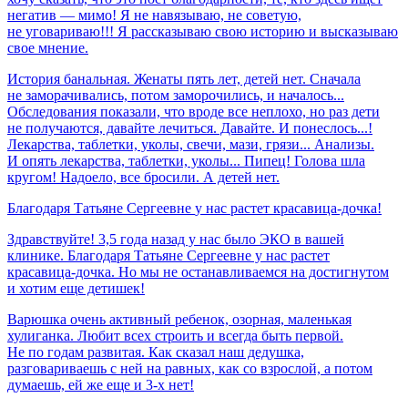
негатив — мимо! Я не навязываю, не советую,
не уговариваю!!! Я рассказываю свою историю и высказываю
свое мнение.
История банальная. Женаты пять лет, детей нет. Сначала
не заморачивались, потом заморочились, и началось...
Обследования показали, что вроде все неплохо, но раз дети
не получаются, давайте лечиться. Давайте. И понеслось...!
Лекарства, таблетки, уколы, свечи, мази, грязи... Анализы.
И опять лекарства, таблетки, уколы... Пипец! Голова шла
кругом! Надоело, все бросили. А детей нет.
Благодаря
Татьяне
Сергеевне
у
нас
растет
красавица-дочка!
Здравствуйте! 3,5 года назад у нас было ЭКО в вашей
клинике. Благодаря Татьяне Сергеевне у нас растет
красавица-дочка. Но мы не останавливаемся на достигнутом
и хотим еще детишек!
Варюшка очень активный ребенок, озорная, маленькая
хулиганка. Любит всех строить и всегда быть первой.
Не по годам развитая. Как сказал наш дедушка,
разговариваешь с ней на равных, как со взрослой, а потом
думаешь, ей же еще и 3-х нет!