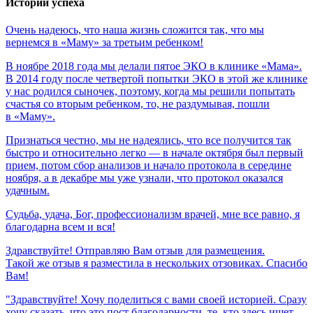
Истории успеха
Очень
надеюсь,
что
наша
жизнь
сложится
так,
что
мы
вернемся
в
«Маму»
за
третьим
ребенком!
В ноябре 2018 года мы делали пятое ЭКО в клинике «Мама».
В 2014 году после четвертой попытки ЭКО в этой же клинике
у нас родился сыночек, поэтому, когда мы решили попытать
счастья со вторым ребенком, то, не раздумывая, пошли
в «Маму».
Признаться честно, мы не надеялись, что все получится так
быстро и относительно легко — в начале октября был первый
прием, потом сбор анализов и начало протокола в середине
ноября, а в декабре мы уже узнали, что протокол оказался
удачным.
Судьба,
удача,
Бог,
профессионализм
врачей,
мне
все
равно,
я
благодарна
всем
и
вся!
Здравствуйте! Отправляю Вам отзыв для размещения.
Такой же отзыв я разместила в нескольких отзовиках. Спасибо
Вам!
"Здравствуйте! Хочу поделиться с вами своей историей. Сразу
хочу сказать, что это пост благодарности, те, кто здесь ищет