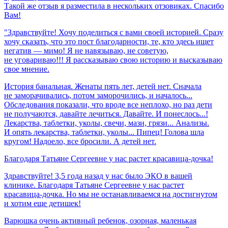
Такой же отзыв я разместила в нескольких отзовиках. Спасибо
Вам!
"Здравствуйте! Хочу поделиться с вами своей историей. Сразу
хочу сказать, что это пост благодарности, те, кто здесь ищет
негатив — мимо! Я не навязываю, не советую,
не уговариваю!!! Я рассказываю свою историю и высказываю
свое мнение.
История банальная. Женаты пять лет, детей нет. Сначала
не заморачивались, потом заморочились, и началось...
Обследования показали, что вроде все неплохо, но раз дети
не получаются, давайте лечиться. Давайте. И понеслось...!
Лекарства, таблетки, уколы, свечи, мази, грязи... Анализы.
И опять лекарства, таблетки, уколы... Пипец! Голова шла
кругом! Надоело, все бросили. А детей нет.
Благодаря
Татьяне
Сергеевне
у
нас
растет
красавица-дочка!
Здравствуйте! 3,5 года назад у нас было ЭКО в вашей
клинике. Благодаря Татьяне Сергеевне у нас растет
красавица-дочка. Но мы не останавливаемся на достигнутом
и хотим еще детишек!
Варюшка очень активный ребенок, озорная, маленькая