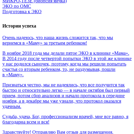
МИКРО-ТЕЗЕ (биопсия яичка)
ЭКО по ОМС
Подготовка к ЭКО
Истории успеха
Очень
надеюсь,
что
наша
жизнь
сложится
так,
что
мы
вернемся
в
«Маму»
за
третьим
ребенком!
В ноябре 2018 года мы делали пятое ЭКО в клинике «Мама».
В 2014 году после четвертой попытки ЭКО в этой же клинике
у нас родился сыночек, поэтому, когда мы решили попытать
счастья со вторым ребенком, то, не раздумывая, пошли
в «Маму».
Признаться честно, мы не надеялись, что все получится так
быстро и относительно легко — в начале октября был первый
прием, потом сбор анализов и начало протокола в середине
ноября, а в декабре мы уже узнали, что протокол оказался
удачным.
Судьба,
удача,
Бог,
профессионализм
врачей,
мне
все
равно,
я
благодарна
всем
и
вся!
Здравствуйте! Отправляю Вам отзыв для размещения.