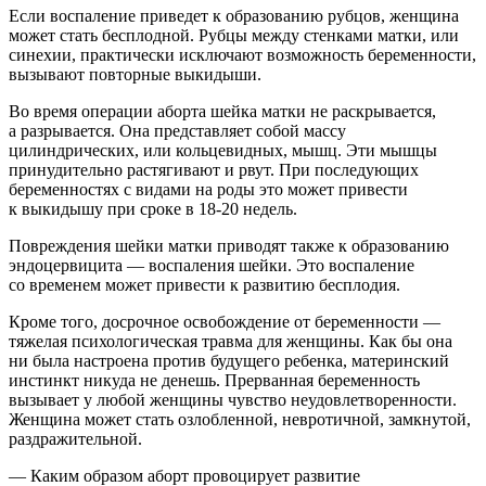
Если воспаление приведет к образованию рубцов, женщина
может стать бесплодной. Рубцы между стенками матки, или
синехии, практически исключают возможность беременности,
вызывают повторные выкидыши.
Во время операции аборта шейка матки не раскрывается,
а разрывается. Она представляет собой массу
цилиндрических, или кольцевидных, мышц. Эти мышцы
принудительно растягивают и рвут. При последующих
беременностях с видами на роды это может привести
к выкидышу при сроке в
18-20 недель.
Повреждения шейки матки приводят также к образованию
эндоцервицита — воспаления шейки. Это воспаление
со временем может привести к развитию бесплодия.
Кроме того, досрочное освобождение от беременности —
тяжелая психологическая травма для женщины. Как бы она
ни была настроена против будущего ребенка, материнский
инстинкт никуда не денешь. Прерванная беременность
вызывает у любой женщины чувство неудовлетворенности.
Женщина может стать озлобленной, невротичной, замкнутой,
раздражительной.
— Каким образом аборт провоцирует развитие