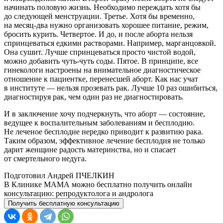
начинать половую жизнь. Необходимо переждать хотя бы
до следующей менструации. Третье. Хотя бы временно,
на месяц-два нужно организовать хорошее питание, режим,
бросить курить. Четвертое. И до, и после аборта нельзя
спринцеваться едкими растворами. Например, марганцовкой.
Она сушит. Лучше спринцеваться просто чистой водой,
можно добавить чуть-чуть соды. Пятое. В принципе, все
гинекологи настроены на внимательное диагностическое
отношение к пациентке, перенесшей аборт. Как нас учат
в институте — нельзя прозевать рак. Лучше 10 раз ошибиться,
диагностируя рак, чем один раз не диагностировать.
И в заключение хочу подчеркнуть, что аборт — состояние,
ведущее к воспалительным заболеваниям и бесплодию.
Не леченое бесплодие нередко приводит к развитию рака.
Таким образом, эффективное лечение бесплодия не только
дарит женщине радость материнства, но и спасает
от смертельного недуга.
Подготовил Андрей ПЧЕЛКИН
В Клинике МАМА можно бесплатно получить онлайн
консультацию: репродуктолога и андролога
Получить бесплатную консультацию