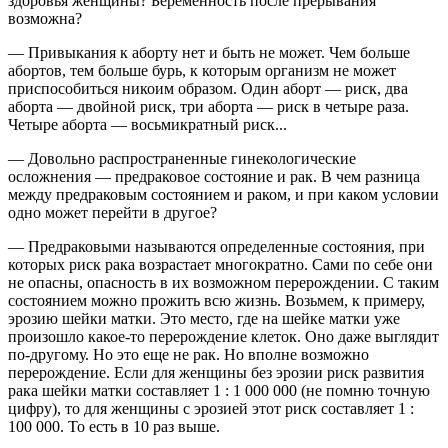
здоровья женщины? Беременность после прерывания
возможна?
— Привыкания к аборту нет и быть не может. Чем больше
абортов, тем больше бурь, к которым организм не может
приспособиться никоим образом. Один аборт — риск, два
аборта — двойной риск, три аборта — риск в четыре раза.
Четыре аборта — восьмикратный риск...
— Довольно распространенные гинекологические
осложнения — предраковое состояние и рак. В чем разница
между предраковым состоянием и раком, и при каком условии
одно может перейти в другое?
— Предраковыми называются определенные состояния, при
которых риск рака возрастает многократно. Сами по себе они
не опасны, опасность в их возможном перерождении. С таким
состоянием можно прожить всю жизнь. Возьмем, к примеру,
эрозию шейки матки. Это место, где на шейке матки уже
произошло какое-то перерождение клеток. Оно даже выглядит
по-другому. Но это еще не рак. Но вполне возможно
перерождение. Если для женщины без эрозии риск развития
рака шейки матки составляет 1 : 1 000 000 (не помню точную
цифру), то для женщины с эрозией этот риск составляет 1 :
100 000. То есть в 10 раз выше.