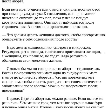
после аборта.
Если речь идет о миоме или о кисте, они диагностируются
при помощи ультразвука.К сожалению, женщина может
ничего не ощутить до тех пор, пока у нее не пойдут
кровянистые выделения. Они могут наблюдаться после
спринцевания. А потом они происходят постоянно.
— Что должна делать женщина для того, чтобы своевременно
обнаружить у себя осложнения после аборта?
— Надо делать кольпоскопию, смотреть в микроскоп.
Регулярно, раз в полгода, гинекологи приглашают женщин, —
а женщины, как правило, не ходят. Надо регулярно
обследовать свои молочные железы.
— Сколько бы мы ни говорили, что аборт — страшное зло,
Россия по-прежнему занимает одно из лидирующих мест
в мире по количеству абортов... Что вы порекомендуете
женщинам, чтобы снизить риск развития гинекологических
заболеваний после аборта? Можно ли забеременеть после
прерывания?
— Первое. Идти на аборт как можно раньше. Если вы все же
решились. Чем меньше срок, тем меньше гормональная буря
и повреждения матки. Второе. Сразу после аборта не следует