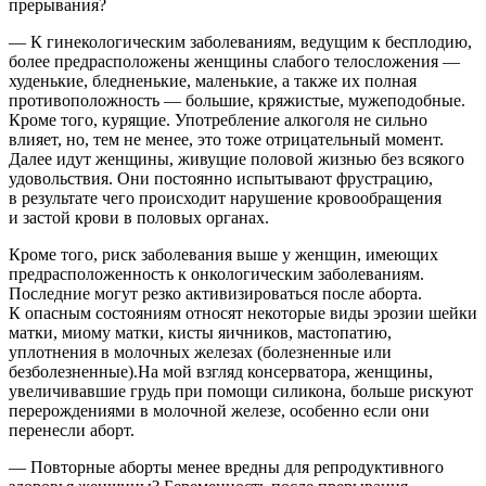
прерывания?
— К гинекологическим заболеваниям, ведущим к бесплодию,
более предрасположены женщины слабого телосложения —
худенькие, бледненькие, маленькие, а также их полная
противоположность — большие, кряжистые, мужеподобные.
Кроме того, курящие. Употребление алкоголя не сильно
влияет, но, тем не менее, это тоже отрицательный момент.
Далее идут женщины, живущие половой жизнью без всякого
удовольствия. Они постоянно испытывают фрустрацию,
в результате чего происходит нарушение кровообращения
и застой крови в половых органах.
Кроме того, риск заболевания выше у женщин, имеющих
предрасположенность к онкологическим заболеваниям.
Последние могут резко активизироваться после аборта.
К опасным состояниям относят некоторые виды эрозии шейки
матки, миому матки, кисты яичников, мастопатию,
уплотнения в молочных железах (болезненные или
безболезненные).На мой взгляд консерватора, женщины,
увеличивавшие грудь при помощи силикона, больше рискуют
перерождениями в молочной железе, особенно если они
перенесли аборт.
— Повторные аборты менее вредны для репродуктивного