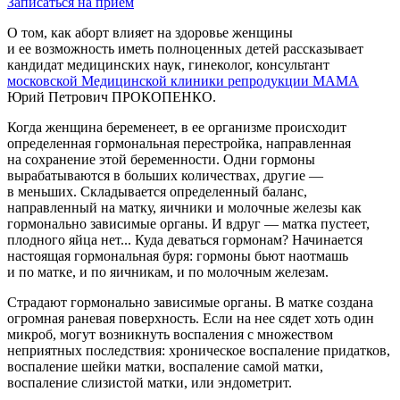
Записаться на прием
О том, как аборт влияет на здоровье женщины
и ее возможность иметь полноценных детей рассказывает
кандидат медицинских наук, гинеколог, консультант
московской Медицинской клиники репродукции МАМА
Юрий Петрович ПРОКОПЕНКО.
Когда женщина беременеет, в ее организме происходит
определенная гормональная перестройка, направленная
на сохранение этой беременности. Одни гормоны
вырабатываются в больших количествах, другие —
в меньших. Складывается определенный баланс,
направленный на матку, яичники и молочные железы как
гормонально зависимые органы. И вдруг — матка пустеет,
плодного яйца нет... Куда деваться гормонам? Начинается
настоящая гормональная буря: гормоны бьют наотмашь
и по матке, и по яичникам, и по молочным железам.
Страдают гормонально зависимые органы. В матке создана
огромная раневая поверхность. Если на нее сядет хоть один
микроб, могут возникнуть воспаления с множеством
неприятных последствия: хроническое воспаление придатков,
воспаление шейки матки, воспаление самой матки,
воспаление слизистой матки, или эндометрит.