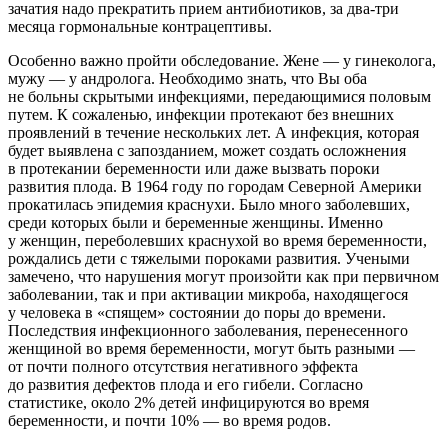
зачатия надо прекратить прием антибиотиков, за два-три
месяца гормональные контрацептивы.
Особенно важно пройти обследование. Жене — у гинеколога,
мужу — у андролога. Необходимо знать, что Вы оба
не больны скрытыми инфекциями, передающимися половым
путем. К сожаленью, инфекции протекают без внешних
проявлений в течение нескольких лет. А инфекция, которая
будет выявлена с запозданием, может создать осложнения
в протекании беременности или даже вызвать пороки
развития плода. В 1964 году по городам Северной Америки
прокатилась эпидемия краснухи. Было много заболевших,
среди которых были и беременные женщины. Именно
у женщин, переболевших краснухой во время беременности,
рождались дети с тяжелыми пороками развития. Учеными
замечено, что нарушения могут произойти как при первичном
заболевании, так и при активации микроба, находящегося
у человека в «спящем» состоянии до поры до времени.
Последствия инфекционного заболевания, перенесенного
женщиной во время беременности, могут быть разными —
от почти полного отсутствия негативного эффекта
до развития дефектов плода и его гибели. Согласно
статистике, около 2% детей инфицируются во время
беременности, и почти 10% — во время родов.