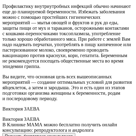
Профилактику внутриутробных инфекций обычно начинают
еще до планируемой беременности. Избежать заболевания
можно с помощью простейших гигиенических
мероприятий — мытья овощей и фруктов и рук до еды,
защиты пищи от мух и тараканов, осторожными контактами
с кошками-переносчиками токсоплазмоза, употребление
только хорошо обработанного мяса. При работе с землей Вам
надо надевать перчатки, употреблять в пищу кипяченное или
пастеризованное молоко, своевременно проводить
вакцинацию против краснухи, кори, гепатита. Беременным
не рекомендуется посещать общественные места во время
эпидемии гриппа.
Вы видите, что основная цель всех вышеописанных
мероприятий — создание оптимальных условий для развития
яйцеклеток, а затем и зародыша. Это и есть один из этапов
подготовки организма женщины к беременности, родам
и послеродовому периоду.
Виктория ЗАЕВА
Виктория ЗАЕВА
В Клинике МАМА можно бесплатно получить онлайн
консультацию: репродуктолога и андролога