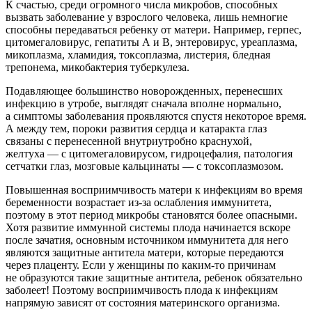
К счастью, среди огромного числа микробов, способных
вызвать заболевание у взрослого человека, лишь немногие
способны передаваться ребенку от матери. Например, герпес,
цитомегаловирус, гепатиты А и В, энтеровирус, уреаплазма,
микоплазма, хламидия, токсоплазма, листерия, бледная
трепонема, микобактерия туберкулеза.
Подавляющее большинство новорожденных, перенесших
инфекцию в утробе, выглядят сначала вполне нормально,
а симптомы заболевания проявляются спустя некоторое время.
А между тем, пороки развития сердца и катаракта глаз
связаны с перенесенной внутриутробно краснухой,
желтуха — с цитомегаловирусом, гидроцефалия, патология
сетчатки глаз, мозговые кальцинаты — с токсоплазмозом.
Повышенная восприимчивость матери к инфекциям во время
беременности возрастает из-за ослабления иммунитета,
поэтому в этот период микробы становятся более опасными.
Хотя развитие иммунной системы плода начинается вскоре
после зачатия, основным источником иммунитета для него
являются защитные антитела матери, которые передаются
через плаценту. Если у женщины по каким-то причинам
не образуются такие защитные антитела, ребенок обязательно
заболеет! Поэтому восприимчивость плода к инфекциям
напрямую зависят от состояния материнского организма.