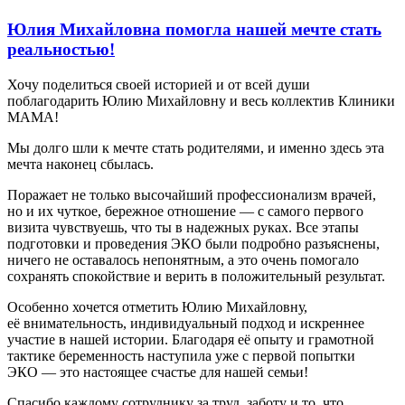
Юлия Михайловна помогла нашей мечте стать
реальностью!
Хочу поделиться своей историей и от всей души
поблагодарить Юлию Михайловну и весь коллектив Клиники
МАМА!
Мы долго шли к мечте стать родителями, и именно здесь эта
мечта наконец сбылась.
Поражает не только высочайший профессионализм врачей,
но и их чуткое, бережное отношение — с самого первого
визита чувствуешь, что ты в надежных руках. Все этапы
подготовки и проведения ЭКО были подробно разъяснены,
ничего не оставалось непонятным, а это очень помогало
сохранять спокойствие и верить в положительный результат.
Особенно хочется отметить Юлию Михайловну,
её внимательность, индивидуальный подход и искреннее
участие в нашей истории. Благодаря её опыту и грамотной
тактике беременность наступила уже с первой попытки
ЭКО — это настоящее счастье для нашей семьи!
Спасибо каждому сотруднику за труд, заботу и то, что