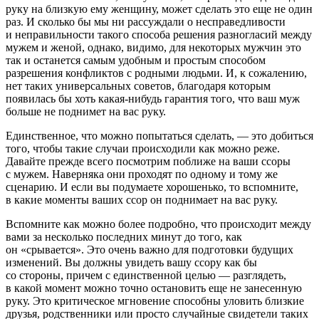
руку на близкую ему женщину, может сделать это еще не один
раз. И сколько бы мы ни рассуждали о несправедливости
и неправильности такого способа решения разногласий между
мужем и женой, однако, видимо, для некоторых мужчин это
так и останется самым удобным и простым способом
разрешения конфликтов с родными людьми. И, к сожалению,
нет таких универсальных советов, благодаря которым
появилась бы хоть какая-нибудь гарантия того, что ваш муж
больше не поднимет на вас руку.
Единственное, что можно попытаться сделать, — это добиться
того, чтобы такие случаи происходили как можно реже.
Давайте прежде всего посмотрим поближе на ваши ссоры
с мужем. Наверняка они проходят по одному и тому же
сценарию. И если вы подумаете хорошенько, то вспомните,
в какие моменты ваших ссор он поднимает на вас руку.
Вспомните как можно более подробно, что происходит между
вами за несколько последних минут до того, как
он «срывается». Это очень важно для подготовки будущих
изменений. Вы должны увидеть вашу ссору как бы
со стороны, причем с единственной целью — разглядеть,
в какой момент можно точно остановить еще не занесенную
руку. Это критическое мгновение способны уловить близкие
друзья, родственники или просто случайные свидетели таких