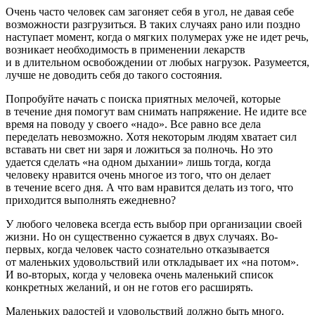
Очень часто человек сам загоняет себя в угол, не давая себе
возможности разгрузиться. В таких случаях рано или поздно
наступает момент, когда о мягких полумерах уже не идет речь,
возникает необходимость в применении лекарств
и в длительном освобождении от любых нагрузок. Разумеется,
лучше не доводить себя до такого состояния.
Попробуйте начать с поиска приятных мелочей, которые
в течение дня помогут вам снимать напряжение. Не идите все
время на поводу у своего «надо». Все равно все дела
переделать невозможно. Хотя некоторым людям хватает сил
вставать ни свет ни заря и ложиться за полночь. Но это
удается сделать «на одном дыхании» лишь тогда, когда
человеку нравится очень многое из того, что он делает
в течение всего дня. А что вам нравится делать из того, что
приходится выполнять ежедневно?
У любого человека всегда есть выбор при организации своей
жизни. Но он существенно сужается в двух случаях. Во-
первых, когда человек часто сознательно отказывается
от маленьких удовольствий или откладывает их «на потом».
И во-вторых, когда у человека очень маленький список
конкретных желаний, и он не готов его расширять.
Маленьких радостей и удовольствий должно быть много.