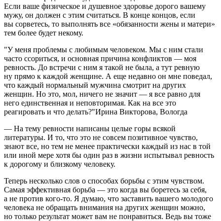
Если ваше физическое и душевное здоровье дорого вашему
мужу, он должен с этим считаться. В конце концов, если
вы сорветесь, то выполнять все «обязанности жены и матери»
тем более будет некому.
"У меня проблемы с любимым человеком. Мы с ним стали
часто ссориться, и основная причина конфликтов — моя
ревность. До встречи с ним я такой не была, а тут ревную
ну прямо к каждой женщине. А еще недавно он мне поведал,
что каждый нормальный мужчина смотрит на других
женщин. Но это, мол, ничего не значит — я все равно для
него единственная и неповторимая. Как на все это
реагировать и что делать?"Ирина Викторова, Вологда
— На тему ревности написаны целые горы всякой
литературы. И то, что это не совсем позитивное чувство,
знают все, но тем не менее практически каждый из нас в той
или иной мере хотя бы один раз в жизни испытывал ревность
к дорогому и близкому человеку.
Теперь несколько слов о способах борьбы с этим чувством.
Самая эффективная борьба — это когда вы боретесь за себя,
а не против кого-то. Я думаю, что заставить вашего молодого
человека не обращать внимания на других женщин можно,
но только результат может вам не понравиться. Ведь вы тоже