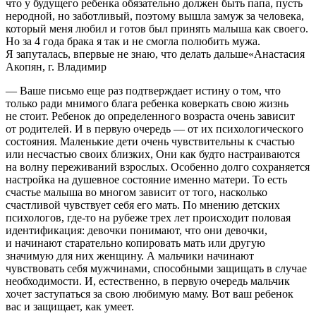
что у будущего ребенка обязательно должен быть папа, пусть
неродной, но заботливый, поэтому вышла замуж за человека,
который меня любил и готов был принять малыша как своего.
Но за 4 года брака я так и не смогла полюбить мужа.
Я запуталась, впервые не знаю, что делать дальше«Анастасия
Акопян, г. Владимир
— Ваше письмо еще раз подтверждает истину о том, что
только ради мнимого блага ребенка коверкать свою жизнь
не стоит. Ребенок до определенного возраста очень зависит
от родителей. И в первую очередь — от их психологического
состояния. Маленькие дети очень чувствительны к счастью
или несчастью своих близких, Они как будто настраиваются
на волну переживаний взрослых. Особенно долго сохраняется
настройка на душевное состояние именно матери. То есть
счастье малыша во многом зависит от того, насколько
счастливой чувствует себя его мать. По мнению детских
психологов, где-то на рубеже трех лет происходит половая
идентификация: девочки понимают, что они девочки,
и начинают старательно копировать мать или другую
значимую для них женщину. А мальчики начинают
чувствовать себя мужчинами, способными защищать в случае
необходимости. И, естественно, в первую очередь мальчик
хочет заступаться за свою любимую маму. Вот ваш ребенок
вас и защищает, как умеет.