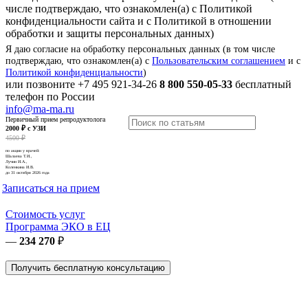
числе подтверждаю, что ознакомлен(а) с Политикой
конфиденциальности сайта и с Политикой в отношении
обработки и защиты персональных данных)
Я даю согласие на обработку персональных данных (в том числе
подтверждаю, что ознакомлен(а) с
Пользовательским соглашением
и с
Политикой конфиденциальности
)
или позвоните
+7 495 921-34-26
8 800 550-05-33
бесплатный
телефон по России
info@ma-ma.ru
Первичный прием репродуктолога
2000 ₽ с УЗИ
4500 ₽
по акции у врачей:
Шалаева Т.И.,
Лучин И.А.,
Коленкина И.В.
до 31 октября 2026 года
Записаться на прием
Стоимость услуг
Программа ЭКО в ЕЦ
—
234 270
₽
Получить бесплатную консультацию