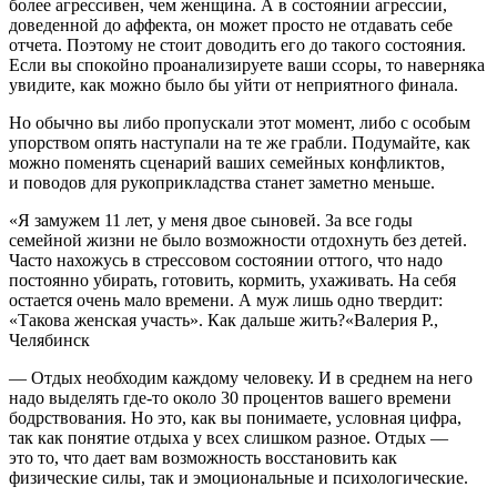
более агрессивен, чем женщина. А в состоянии агрессии,
доведенной до аффекта, он может просто не отдавать себе
отчета. Поэтому не стоит доводить его до такого состояния.
Если вы спокойно проанализируете ваши ссоры, то наверняка
увидите, как можно было бы уйти от неприятного финала.
Но обычно вы либо пропускали этот момент, либо с особым
упорством опять наступали на те же грабли. Подумайте, как
можно поменять сценарий ваших семейных конфликтов,
и поводов для рукоприкладства станет заметно меньше.
«Я замужем 11 лет, у меня двое сыновей. За все годы
семейной жизни не было возможности отдохнуть без детей.
Часто нахожусь в стрессовом состоянии оттого, что надо
постоянно убирать, готовить, кормить, ухаживать. На себя
остается очень мало времени. А муж лишь одно твердит:
«Такова женская участь». Как дальше жить?«Валерия Р.,
Челябинск
— Отдых необходим каждому человеку. И в среднем на него
надо выделять где-то около 30 процентов вашего времени
бодрствования. Но это, как вы понимаете, условная цифра,
так как понятие отдыха у всех слишком разное. Отдых —
это то, что дает вам возможность восстановить как
физические силы, так и эмоциональные и психологические.