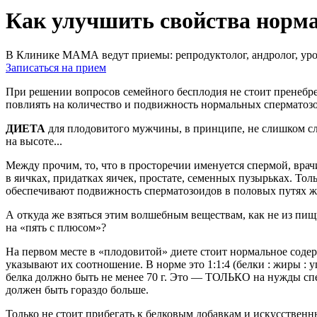
Как улучшить свойства норм
В Клинике МАМА ведут приемы: репродуктолог, андролог, урол
Записаться на прием
При решении вопросов семейного бесплодия не стоит пренебрег
повлиять на количество и подвижность нормальных сперматоз
ДИЕТА
для плодовитого мужчины, в принципе, не слишком сло
на высоте...
Между прочим, то, что в просторечии именуется спермой, врач
в яичках, придатках яичек, простате, семенных пузырьках. Тол
обеспечивают подвижность сперматозоидов в половых путях же
А откуда же взяться этим волшебным веществам, как не из пищ
на «пять с плюсом»?
На первом месте в «плодовитой» диете стоит нормальное содер
указывают их соотношение. В норме это 1:1:4 (белки : жиры :
белка должно быть не менее 70 г. Это — ТОЛЬКО на нужды спер
должен быть гораздо больше.
Только не стоит прибегать к белковым добавкам и искусственн