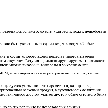
ределах допустимого, но есть, куда расти, может, попробовать
жно быть уверенным: я сделал все, что мог, чтобы быть
ие, в состав которого входят вещества, вырабатываемые
ящим эякулятом. Вступая в реакцию друг с другом, эти жидкости
м числе многие витамины, минералы и микроэлементы.
М, если сперма и так в норме, разве что чуть похуже, чем
х продуктов указывают эти параметры и, как правило,
нтрированный белковый продукт, в суточном обьеме питания
о занимается спортом, «качается», то и обьем суточного белка
, но до сих пор никто не исследовал их влияния