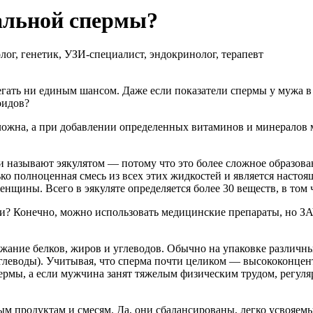
альной спермы?
ог, генетик, УЗИ-специалист, эндокринолог, терапевт
ать ни единым шансом. Даже если показатели спермы у мужа в п
оидов?
жна, а при добавлении определенных витаминов и минералов мо
и называют эякулятом — потому что это более сложное образован
ько полноценная смесь из всех этих жидкостей и является насто
нщины. Всего в эякуляте определяется более 30 веществ, в то
и? Конечно, можно использовать медицинские препараты, но ЗАЧЕ
жание белков, жиров и углеводов. Обычно на упаковке различны
 углеводы). Учитывая, что сперма почти целиком — высококонце
мы, а если мужчина занят тяжелым физическим трудом, регулярн
ым продуктам и смесям. Да, они сбалансированы, легко усвояемы