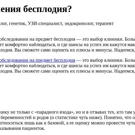
ения бесплодия?
ог, генетик, УЗИ-специалист, эндокринолог, терапевт
обследовании на предмет бесплодия — это выбор клиники. Бол
ет комфортно наблюдаться, и где шансы на успех им кажутся ма
лодия. Вы сможете сами оценить их плюсы и минусы. Надеемся,
обследовании на предмет бесплодия
— это выбор клиники. Боль
ет комфортно наблюдаться, и где шансы на успех им кажутся ма
лодия. Вы сможете сами оценить их плюсы и минусы. Надеемся,
у не только с «парадного входа», но и в отзывах тех, кто там у
 беременностей и родов (о статистике чуть ниже). Понятно, что
тноситься лишь как к базовой, а ее оценку можно провести чу
сказывания пациенток.