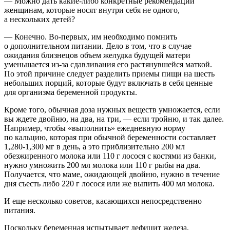
— Можно дать какие-либо конкретные рекомендации
женщинам, которые носят внутри себя не одного,
а нескольких детей?
— Конечно. Во-первых, им необходимо помнить
о дополнительном питании. Дело в том, что в случае
ожидания близнецов объем желудка будущей матери
уменьшается из-за сдавливания его растянувшейся маткой.
По этой причине следует разделить приемы пищи на шесть
небольших порций, которые будут включать в себя ценные
для организма беременной продукты.
Кроме того, обычная доза нужных веществ умножается, если
вы ждете двойню, на два, на три, — если тройню, и так далее.
Например, чтобы «выполнить» ежедневную норму
по кальцию, которая при обычной беременности составляет
1,280-1,300 мг
в день, а это приблизительно 200 мл
обезжиренного молока или 110 г лосося с костями из банки,
нужно умножить 200 мл молока или 110 г рыбы на два.
Получается, что маме, ожидающей двойню, нужно в течение
дня съесть либо 220 г лосося или же выпить 400 мл молока.
И еще несколько советов, касающихся непосредственно
питания.
Поскольку беременная испытывает дефицит железа,