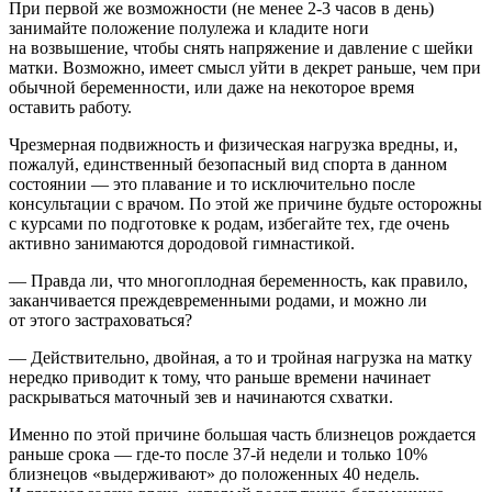
При первой же возможности (не менее
2-3
часов в день)
занимайте положение полулежа и кладите ноги
на возвышение, чтобы снять напряжение и давление с шейки
матки. Возможно, имеет смысл уйти в декрет раньше, чем при
обычной беременности, или даже на некоторое время
оставить работу.
Чрезмерная подвижность и физическая нагрузка вредны, и,
пожалуй, единственный безопасный вид спорта в данном
состоянии — это плавание и то исключительно после
консультации с врачом. По этой же причине будьте осторожны
с курсами по подготовке к родам, избегайте тех, где очень
активно занимаются дородовой гимнастикой.
— Правда ли, что многоплодная беременность, как правило,
заканчивается преждевременными родами, и можно ли
от этого застраховаться?
— Действительно, двойная, а то и тройная нагрузка на матку
нередко приводит к тому, что раньше времени начинает
раскрываться маточный зев и начинаются схватки.
Именно по этой причине большая часть близнецов рождается
раньше срока — где-то после
37-й
недели и только 10%
близнецов «выдерживают» до положенных 40 недель.