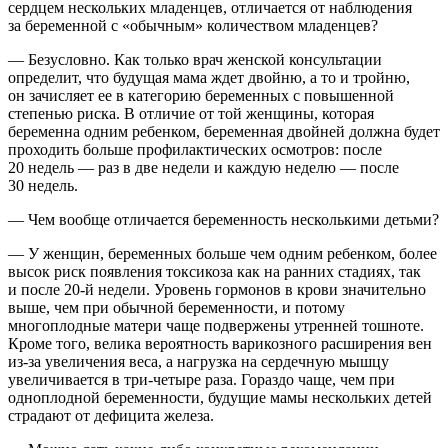
сердцем нескольких младенцев, отличается от наблюдения
за беременной с «обычным» количеством младенцев?
— Безусловно. Как только врач женской консультации
определит, что будущая мама ждет двойню, а то и тройню,
он зачисляет ее в категорию беременных с повышенной
степенью риска. В отличие от той женщины, которая
беременна одним ребенком, беременная двойней должна будет
проходить больше профилактических осмотров: после
20 недель — раз в две недели и каждую неделю — после
30 недель.
— Чем вообще отличается беременность несколькими детьми?
— У женщин, беременных больше чем одним ребенком, более
высок риск появления токсикоза как на ранних стадиях, так
и после
20-й
недели. Уровень гормонов в крови значительно
выше, чем при обычной беременности, и потому
многоплодные матери чаще подвержены утренней тошноте.
Кроме того, велика вероятность варикозного расширения вен
из-за увеличения веса, а нагрузка на сердечную мышцу
увеличивается в три-четыре раза. Гораздо чаще, чем при
одноплодной беременности, будущие мамы нескольких детей
страдают от дефицита железа.