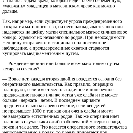
И главная задача врача, который ведет такую беременную, —
«удержать» младенцев в материнском чреве как можно
дольше.
Так, например, если существует угроза преждевременного
раскрытия маточного зева, на него накладывается шов или
надевается на шейку матки специальное мягкое силиконовое
кольцо. Удаляют их незадолго до родов. При необходимости
женщину отправляют в стационар под постоянное
наблюдение, а преждевременные схватки стараются
купировать медикаментозным путем.
— Рождение двойни или больше возможно только путем
кесарева сечения?
— Вовсе нет, каждая вторая двойня рождается сегодня без
оперативного вмешательства. Как правило, операцию
планируют, если имеет место ягодичное и поперечное
предлежание плодов или же матка уже слаба и не может
больше «держать» детей. В последнем варианте
предпочтительно кесарево сечение, если вес детей
не превышает 1800 г, так как они очень слабы и могут
не выдержать естественных родов. Так же операция идет
планово в случае каких-либо заболеваний матери: сердца,
почек и так далее. Что касается оперативного вмешательства
непосредственно в родах, то к нему прибегают при