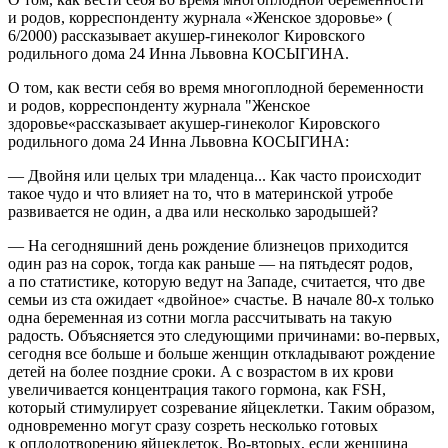
и родов, корреспонденту журнала «Женское здоровье» (
6/2000) рассказывает акушер-гинеколог Кировского
родильного дома 24 Инна Львовна КОСЫГИНА.
О том, как вести себя во время многоплодной беременности
и родов, корреспонденту журнала "Женское
здоровье«рассказывает акушер-гинеколог Кировского
родильного дома 24 Инна Львовна КОСЫГИНА:
— Двойня или целых три младенца... Как часто происходит
такое чудо и что влияет на то, что в материнской утробе
развивается не один, а два или несколько зародышей?
— На сегодняшний день рождение близнецов приходится
один раз на сорок, тогда как раньше — на пятьдесят родов,
а по статистике, которую ведут на Западе, считается, что две
семьи из ста ожидает «двойное» счастье. В начале
80-х
только
одна беременная из сотни могла рассчитывать на такую
радость. Объясняется это следующими причинами: во-первых,
сегодня все больше и больше женщин откладывают рождение
детей на более поздние сроки. А с возрастом в их крови
увеличивается концентрация такого гормона, как FSH,
который стимулирует созревание яйцеклетки. Таким образом,
одновременно могут сразу созреть несколько готовых
к оплодотворению яйцеклеток. Во-вторых, если женщина