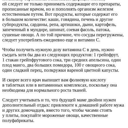
ей следует не только принимать содержащие его препараты,
прописанные врачом, но и пополнять организм железом
естественным путем. Вот продукты, которые содержат его
в большом количестве: каши, говядина, печень и другие
субпродукты, сардины, репа, артишоки, дыни, картофель,
запеченный в мундире, шпинат, соевая фасоль, патока,
сушеные овощи. А по той причине, что сосуды перегружены,
следует употреблять ежедневно еще и витамин С.
Чтобы получить нужную дозу витамина С в день, нужно
съедать хотя бы два из следующих продуктов: 1 грейпфрут,
1 стакан грейпфрутового сока, три средних апельсина, один
плод манго, два больших помидора, 100 г овощного сока,
один сладкий перец, полкружки вареной цветной капусты.
И скорее всего врач выпишет вам фолиевую кислоту
в таблетках или в витаминных комплексах, поскольку она
необходима для нормального роста тканей.
Следует учитывать и то, что будущей маме двойни нужен
дополнительный отдых: привлеките к домашней работе мужа
и других домочадцев, вместо того, чтобы часами стоять
у плиты, покупайте мороженые овощи, качественные
полуфабрикаты.