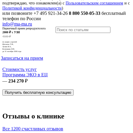
подтверждаю, что ознакомлен(а) с
Пользовательским соглашением
и с
Политикой конфиденциальности
)
или позвоните
+7 495 921-34-26
8 800 550-05-33
бесплатный
телефон по России
info@ma-ma.ru
Первичный прием репродуктолога
2000 ₽ с УЗИ
4500 ₽
по акции у врачей:
Шалаева Т.И.,
Лучин И.А.,
Коленкина И.В.
до 31 октября 2026 года
Записаться на прием
Стоимость услуг
Программа ЭКО в ЕЦ
—
234 270
₽
Получить бесплатную консультацию
Отзывы о клинике
Все 1200 счастливых отзывов