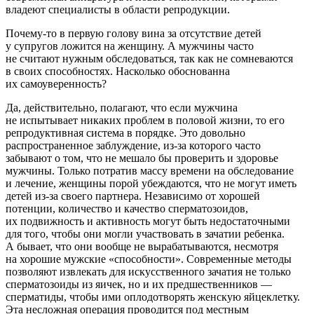
владеют специалисты в области репродукции.
Почему-то в первую голову вина за отсутствие детей
у супругов ложится на женщину. А мужчины часто
не считают нужным обследоваться, так как не сомневаются
в своих способностях. Насколько обоснованна
их самоуверенность?
Да, действительно, полагают, что если мужчина
не испытывает никаких проблем в половой жизни, то его
репродуктивная система в порядке. Это довольно
распространенное заблуждение, из-за которого часто
забывают о том, что не мешало бы проверить и здоровье
мужчины. Только потратив массу времени на обследование
и лечение, женщины порой убеждаются, что не могут иметь
детей из-за своего партнера. Независимо от хорошей
потенции, количество и качество сперматозоидов,
их подвижность и активность могут быть недостаточными
для того, чтобы они могли участвовать в зачатии ребенка.
А бывает, что они вообще не вырабатываются, несмотря
на хорошие мужские «способности». Современные методы
позволяют извлекать для искусственного зачатия не только
сперматозоиды из яичек, но и их предшественников —
сперматиды, чтобы ими оплодотворять женскую яйцеклетку.
Эта несложная операция проводится под местным