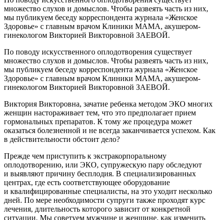
множество слухов и домыслов. Чтобы развеять часть из них,
мы публикуем беседу корреспондента журнала «Женское
Здоровье» с главным врачом Клиники МАМА, акушером-
гинекологом Викторией Викторовной ЗАЕВОЙ.
По поводу искусственного оплодотворения существует
множество слухов и домыслов. Чтобы развеять часть из них,
мы публикуем беседу корреспондента журнала «Женское
Здоровье» с главным врачом Клиники МАМА, акушером-
гинекологом Викторией Викторовной ЗАЕВОЙ.
Виктория Викторовна, зачатие ребенка методом ЭКО многих
женщин настораживает тем, что это предполагает прием
гормональных препаратов. К тому же процедура может
оказаться болезненной и не всегда заканчивается успехом. Как
в действительности обстоит дело?
Прежде чем приступить к экстракорпоральному
оплодотворению, или ЭКО, супружескую пару обследуют
и выявляют причину бесплодия. В специализированных
центрах, где есть соответствующее оборудование
и квалифицированные специалисты, на это уходит несколько
дней. По мере необходимости супруги также проходят курс
лечения, длительность которого зависит от конкретной
ситуации. Мы советуем мужчине и женщине, как изменить