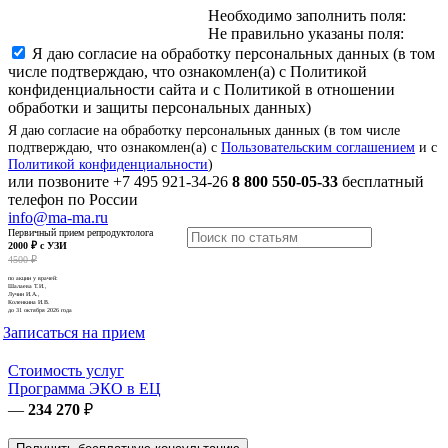
Необходимо заполнить поля:
Не правильно указаны поля:
Я даю согласие на обработку персональных данных (в том
числе подтверждаю, что ознакомлен(а) с Политикой
конфиденциальности сайта и с Политикой в отношении
обработки и защиты персональных данных)
Я даю согласие на обработку персональных данных (в том числе
подтверждаю, что ознакомлен(а) с
Пользовательским соглашением
и с
Политикой конфиденциальности
)
или позвоните
+7 495 921-34-26
8 800 550-05-33
бесплатный
телефон по России
info@ma-ma.ru
Первичный прием репродуктолога
2000 ₽ с УЗИ
4500 ₽
по акции у врачей:
Шалаева Т.И.,
Лучин И.А.,
Коленкина И.В.
до 31 октября 2026 года
Записаться на прием
Стоимость услуг
Программа ЭКО в ЕЦ
—
234 270
₽