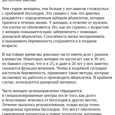
Чем старше женщина, тем больше у нее шансов столкнуться
с проблемой бесплодия. Это связано с тем, что девочки
рождаются с определенным набором яйцеклеток, которые
тратятся в течение жизни. У женщин, в отличие от мужчин,
эти клетки не обновляются. Но, как ни странно, с возрастом
у женщин повышается шанс забеременеть с помощью
донорской яйцеклетки. Способность матки воспринимать
и вынашивать беременность сохраняется и в позднем
возрасте.
В настоящее время мы довольно часто имеем дело с ранним
климаксом. Некоторых женщин он настигает уже в 30 лет,
но бывают случаи, что и в 25, и даже в 20 лет у них заметно
снижается функция яичников. Чтобы в подобной ситуации
наступила беременность, применяют такие методы, которые
заставляют их работать и производить яйцеклетки. В крайнем
случае, используется донорский материал.
Часть женщин целенаправленно обращаются
в специализированные центры после того, как долго
и безуспешно лечились от бесплодия в других местах.
Лечение оказалось результативным, только когда точно
определены причины бесплодия. Это могут обеспечить
современная аппаратура и новые технологии, которыми