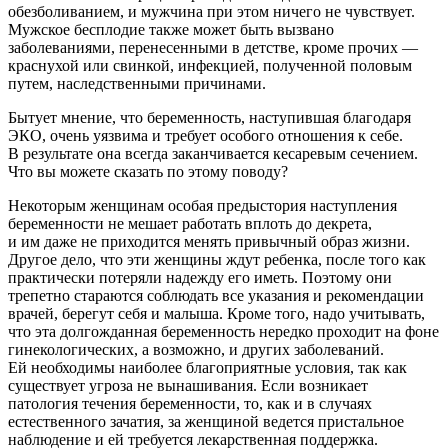
обезболиванием, и мужчина при этом ничего не чувствует.
Мужское бесплодие также может быть вызвано
заболеваниями, перенесенными в детстве, кроме прочих —
краснухой или свинкой, инфекцией, полученной половым
путем, наследственными причинами.
Бытует мнение, что беременность, наступившая благодаря
ЭКО, очень уязвима и требует особого отношения к себе.
В результате она всегда заканчивается кесаревым сечением.
Что вы можете сказать по этому поводу?
Некоторым женщинам особая предыстория наступления
беременности не мешает работать вплоть до декрета,
и им даже не приходится менять привычный образ жизни.
Другое дело, что эти женщины ждут ребенка, после того как
практически потеряли надежду его иметь. Поэтому они
трепетно стараются соблюдать все указания и рекомендации
врачей, берегут себя и малыша. Кроме того, надо учитывать,
что эта долгожданная беременность нередко проходит на фоне
гинекологических, а возможно, и других заболеваний.
Ей необходимы наиболее благоприятные условия, так как
существует угроза не вынашивания. Если возникает
патология течения беременности, то, как и в случаях
естественного зачатия, за женщиной ведется пристальное
наблюдение и ей требуется лекарственная поддержка.