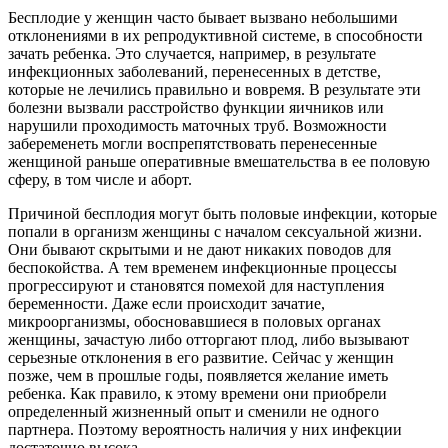
Бесплодие у женщин часто бывает вызвано небольшими
отклонениями в их репродуктивной системе, в способности
зачать ребенка. Это случается, например, в результате
инфекционных заболеваний, перенесенных в детстве,
которые не лечились правильно и вовремя. В результате эти
болезни вызвали расстройство функции яичников или
нарушили проходимость маточных труб. Возможности
забеременеть могли воспрепятствовать перенесенные
женщиной раньше оперативные вмешательства в ее половую
сферу, в том числе и аборт.
Причиной бесплодия могут быть половые инфекции, которые
попали в организм женщины с началом сексуальной жизни.
Они бывают скрытыми и не дают никаких поводов для
беспокойства. А тем временем инфекционные процессы
прогрессируют и становятся помехой для наступления
беременности. Даже если происходит зачатие,
микроорганизмы, обосновавшиеся в половых органах
женщины, зачастую либо отторгают плод, либо вызывают
серьезные отклонения в его развитие. Сейчас у женщин
позже, чем в прошлые годы, появляется желание иметь
ребенка. Как правило, к этому времени они приобрели
определенный жизненный опыт и сменили не одного
партнера. Поэтому вероятность наличия у них инфекции
достаточно высока.