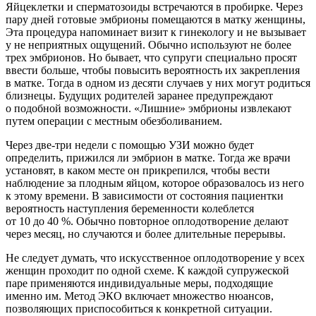
Яйцеклетки и сперматозоиды встречаются в пробирке. Через
пару дней готовые эмбрионы помещаются в матку женщины,
Эта процедура напоминает визит к гинекологу и не вызывает
у не неприятных ощущений. Обычно используют не более
трех эмбрионов. Но бывает, что супруги специально просят
ввести больше, чтобы повысить вероятность их закрепления
в матке. Тогда в одном из десяти случаев у них могут родиться
близнецы. Будущих родителей заранее предупреждают
о подобной возможности. «Лишние» эмбрионы извлекают
путем операции с местным обезболиванием.
Через две-три недели с помощью УЗИ можно будет
определить, прижился ли эмбрион в матке. Тогда же врачи
установят, в каком месте он прикрепился, чтобы вести
наблюдение за плодным яйцом, которое образовалось из него
к этому времени. В зависимости от состояния пациентки
вероятность наступления беременности колеблется
от 10 до 40 %. Обычно повторное оплодотворение делают
через месяц, но случаются и более длительные перерывы.
Не следует думать, что искусственное оплодотворение у всех
женщин проходит по одной схеме. К каждой супружеской
паре применяются индивидуальные меры, подходящие
именно им. Метод ЭКО включает множество нюансов,
позволяющих приспособиться к конкретной ситуации.