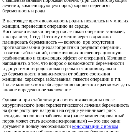
с вышеназванными пороками обычно (при соответствующем
лечении, компенсирующем порок) хорошо переносят
беременность и роды.
В настоящее время возможность родить появилась и у многих
женщин, перенесших операцию на сердце.
Восстановительный период после такой операции занимает,
как правило, 1 год. Поэтому именно через год можно
планировать беременность — конечно, при отсутствии
противопоказаний (неблагоприятный результат операции,
развитие заболеваний, осложняющих послеоперационную
реабилитацию и снижающих эффект от операции). Излишне
напоминать о том, что вопрос о возможности беременности
и допустимости родов должен решаться индивидуально
до беременности в зависимости от общего состояния
женщины, характера заболевания, тяжести операции и т.п.
После комплексного обследования пациентки врач может дать
вполне определенное заключение.
Однако и при стабилизации состояния женщины после
хирургического (или терапевтического) лечения беременность
на фоне растущей нагрузки на сердце увеличивает риск
рецидива основного заболевания (ранее компенсированный
порок может стать декомпенсированным) — это еще один
аргумент в пользу необходимости
консультаций с врачом
и медицинского наблюдения до и во время беременности,