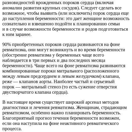
разновидностей врожденных пороков сердца (включая
аномалии развития крупных сосудов). Следует сделать все
возможное, чтобы выявить (или исключить) порок сердца еще
до наступления беременности: это дает женщине возможность
сознательно и взвешенно подойти к планированию семьи
и в случае возможности беременности и родов подготовиться
к ним заранее.
90% приобретенных пороков сердца развиваются на фоне
ревматизма, они могут возникнуть и во время беременности
(обострение ревматизма у беременных чаще всего
наблюдается в три первых и два последних месяца
беременности). Чаще всего на фоне ревматизма развиваются
комбинированные пороки митрального (расположенного
между левым предсердием и левым желудочком) клапана,
реже — клапанов аорты. Наиболее частый и серьезный
порок — митральный стеноз (то есть сужение отверстия
двустворчатого клапана сердца).
В настоящее время существует широкий арсенал методов
диагностики и лечения ревматизма. Женщинам, страдающим
ревматизмом, особенно важно планировать беременность.
Благоприятный прогноз течения беременности возможен,
если она наступила на фоне неактивного ревматического
процесса.