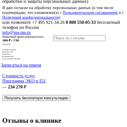
обработки и защиты персональных данных)
Я даю согласие на обработку персональных данных (в том числе
подтверждаю, что ознакомлен(а) с
Пользовательским соглашением
и с
Политикой конфиденциальности
)
или позвоните
+7 495 921-34-26
8 800 550-05-33
бесплатный
телефон по России
info@ma-ma.ru
Первичный прием репродуктолога
2000 ₽ с УЗИ
4500 ₽
по акции у врачей:
Шалаева Т.И.,
Лучин И.А.,
Коленкина И.В.
до 31 октября 2026 года
Записаться на прием
Стоимость услуг
Программа ЭКО в ЕЦ
—
234 270
₽
Получить бесплатную консультацию
Отзывы о клинике