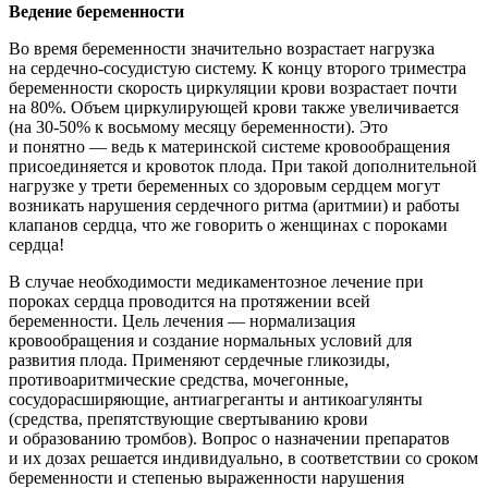
Ведение беременности
Во время беременности значительно возрастает нагрузка
на сердечно-сосудистую систему. К концу второго триместра
беременности скорость циркуляции крови возрастает почти
на 80%. Объем циркулирующей крови также увеличивается
(на
30-50%
к восьмому месяцу беременности). Это
и понятно — ведь к материнской системе кровообращения
присоединяется и кровоток плода. При такой дополнительной
нагрузке у трети беременных со здоровым сердцем могут
возникать нарушения сердечного ритма (аритмии) и работы
клапанов сердца, что же говорить о женщинах с пороками
сердца!
В случае необходимости медикаментозное лечение при
пороках сердца проводится на протяжении всей
беременности. Цель лечения — нормализация
кровообращения и создание нормальных условий для
развития плода. Применяют сердечные гликозиды,
противоаритмические средства, мочегонные,
сосудорасширяющие, антиагреганты и антикоагулянты
(средства, препятствующие свертыванию крови
и образованию тромбов). Вопрос о назначении препаратов
и их дозах решается индивидуально, в соответствии со сроком
беременности и степенью выраженности нарушения