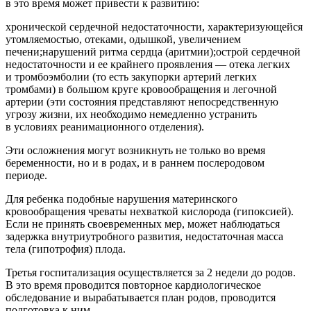
в это время может привести к развитию:
хронической сердечной недостаточности, характеризующейся
утомляемостью, отеками, одышкой, увеличением
печени;нарушений ритма сердца (аритмии);острой сердечной
недостаточности и ее крайнего проявления — отека легких
и тромбоэмболии (то есть закупорки артерий легких
тромбами) в большом круге кровообращения и легочной
артерии (эти состояния представляют непосредственную
угрозу жизни, их необходимо немедленно устранить
в условиях реанимационного отделения).
Эти осложнения могут возникнуть не только во время
беременности, но и в родах, и в раннем послеродовом
периоде.
Для ребенка подобные нарушения материнского
кровообращения чреваты нехваткой кислорода (гипоксией).
Если не принять своевременных мер, может наблюдаться
задержка внутриутробного развития, недостаточная масса
тела (гипотрофия) плода.
Третья госпитализация осуществляется за 2 недели до родов.
В это время проводится повторное кардиологическое
обследование и вырабатывается план родов, проводится
подготовка к ним.