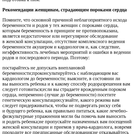
Рекомендации женщинам, страдающим пороками сердца
Помните, что основной причиной неблагоприятного исхода
беременности и родов у тех женщин с пороками сердца,
которым беременность в принципе не противопоказана,
является недостаточное или нерегулярное обследование
в женской консультации, отсутствие комплексного ведения
беременности акушером и кардиологом и, как следствие,
неэффективность лечебных мероприятий и ошибки в ведении
родов и послеродового периода. Поэтому:
постарайтесь не допускать внеплановой
беременности;проконсультируйтесь с наблюдающим вас
кардиологом до беременности; выясните, в состоянии ли
вы выносить ребенка и к какому способу родоразрешения вам
следует готовиться;если вы страдаете врожденным пороком
сердца, непременно (лучше до беременности) посетите
генетическую консультацию;узнайте, какого режима вам
следует придерживаться, чтобы не подвергать риску себя
и будущего ребенка, как правильно питаться, какие лечебно-
физкультурные упражнения могли бы помочь вам выносить
и родить ребенка;не пропускайте назначенных вам посещений
женской консультации и приемов у врача-кардиолога, вовремя
проходите все предписанные обследования;не отказывайтесь