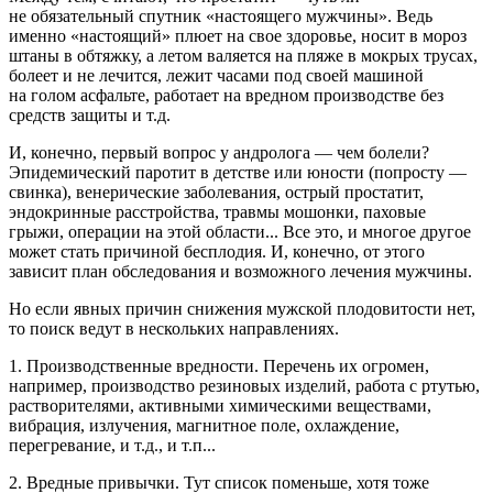
не обязательный спутник «настоящего мужчины». Ведь
именно «настоящий» плюет на свое здоровье, носит в мороз
штаны в обтяжку, а летом валяется на пляже в мокрых трусах,
болеет и не лечится, лежит часами под своей машиной
на голом асфальте, работает на вредном производстве без
средств защиты и т.д.
И, конечно, первый вопрос у андролога — чем болели?
Эпидемический паротит в детстве или юности (попросту —
свинка), венерические заболевания, острый простатит,
эндокринные расстройства, травмы мошонки, паховые
грыжи, операции на этой области... Все это, и многое другое
может стать причиной бесплодия. И, конечно, от этого
зависит план обследования и возможного лечения мужчины.
Но если явных причин снижения мужской плодовитости нет,
то поиск ведут в нескольких направлениях.
1. Производственные вредности. Перечень их огромен,
например, производство резиновых изделий, работа с ртутью,
растворителями, активными химическими веществами,
вибрация, излучения, магнитное поле, охлаждение,
перегревание, и т.д., и т.п...
2. Вредные привычки. Тут список поменьше, хотя тоже