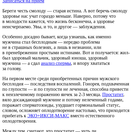
Записаться на прием
Береги честь смолоду — старая истина. А вот беречь смолоду
здоровье нас учат гораздо меньше. Наверно, потому что
в молодости кажется, что жизнь бесконечна, а здоровье
неисчерпаемо. Увы, и то, и другое — заблуждения.
Особенно досадно бывает, когда узнаешь, как именно
мужчина стал бесплодным — нередко проблема
не в страшных болезнях, а лишь в незнании, или
в пренебрежении простыми истинами. Вот и получается: жил-
был здоровый мальчик, здоровый юноша, здоровый
мужчина — а сдал
анализ спермы
, и впору хвататься
за голову.
На первом месте среди приобретенных причин мужского
бесплодия — последствия воспалений. Гонорея, подхваченная
по глупости — и по глупости не леченная, способна привести
к неизлечимому поражению яичек за
2-3 месяца.
Простатит
,
вяло досаждающий мужчине и потому нелеченный годами,
поражает сперматозоиды, ухудшает гормональный статус,
словом, осложняет оплодотворение настолько, что приходится
прибегать к
ЭКО+ИКСИ-МАКС
вместо естественного
оплодотворения.
Между тем, считают, что простатит — чуть ли