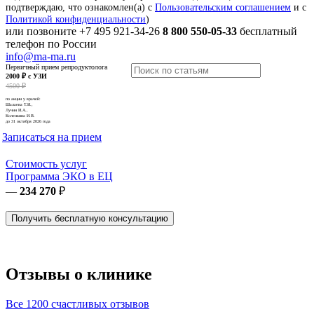
подтверждаю, что ознакомлен(а) с
Пользовательским соглашением
и с
Политикой конфиденциальности
)
или позвоните
+7 495 921-34-26
8 800 550-05-33
бесплатный
телефон по России
info@ma-ma.ru
Первичный прием репродуктолога
2000 ₽ с УЗИ
4500 ₽
по акции у врачей:
Шалаева Т.И.,
Лучин И.А.,
Коленкина И.В.
до 31 октября 2026 года
Записаться на прием
Стоимость услуг
Программа ЭКО в ЕЦ
—
234 270
₽
Получить бесплатную консультацию
Отзывы о клинике
Все 1200 счастливых отзывов