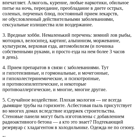
впечатляет. Алкоголь, курение, любые наркотики, обильное
питье на ночь, переедание, преобладание в диете острых,
соленых, перченых блюд, постоянный прием лекарств,
не обусловленный действительными заболеваниями,
сексуальные излишества или воздержание.
3. Вредные хобби. Немаленький перечень: зимний лов рыбы,
мотоцикл, велосипед, картинг, альпинизм, моржевание,
культуризм, верховая езда, автомобилизм (и починка
собственными руками, и просто езда на нем более 3 часов
в день).
4. Прием препаратов в связи с заболеваниями. Тут
и гипотензивные, и гормональные, и мочегонные,
и гипохолестеринемические, и психотропные,
и противоэпилептические, и некоторые
противоаллергические, и многие, многие другие.
5. Случайное воздействие. Плохая экология — не всегда
дымящие трубы на горизонте. Асбестовая пыль присутствует
во многих домах вследствие издержек строительства.
Стеновые панели могут быть изготовлены с добавлением
радиоактивного бетона — а кто это знает? Подтекающий
резервуар с хладагентом в холодильнике. Одежда не по сезону.