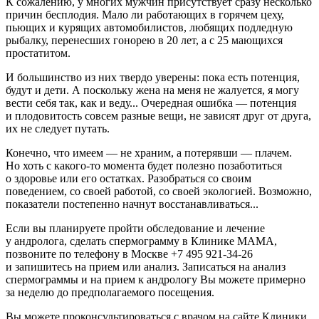
К сожалению, у многих мужчин присутствует сразу несколько
причин бесплодия. Мало ли работающих в горячем цеху,
пьющих и курящих автомобилистов, любящих подледную
рыбалку, перенесших гонорею в 20 лет, а с 25 мающихся
простатитом.
И большинство из них твердо уверены: пока есть потенция,
будут и дети. А поскольку жена на меня не жалуется, я могу
вести себя так, как и веду... Очередная ошибка — потенция
и плодовитость совсем разные вещи, не зависят друг от друга,
их не следует путать.
Конечно, что имеем — не храним, а потерявши — плачем.
Но хоть с какого-то момента будет полезно позаботиться
о здоровье или его остатках. Разобраться со своим
поведением, со своей работой, со своей экологией. Возможно,
показатели постепенно начнут восстанавливаться...
Если вы планируете пройти обследование и лечение
у андролога, сделать спермограмму в Клинике МАМА,
позвоните по телефону в Москве
+7 495 921-34-26
и запишитесь на прием или анализ. Записаться на анализ
спермограммы и на прием к андрологу Вы можете примерно
за неделю до предполагаемого посещения.
Вы можете проконсультироваться с врачом на сайте Клиники