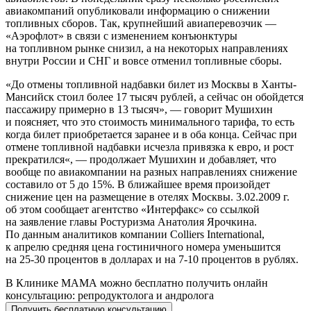
авиакомпаний опубликовали информацию о снижении
топливных сборов. Так, крупнейший авиаперевозчик —
«Аэрофлот» в связи с изменением конъюнктуры
на топливном рынке снизил, а на некоторых направлениях
внутри России и СНГ и вовсе отменил топливные сборы.
«До отмены топливной надбавки билет из Москвы в Ханты-
Мансийск стоил более 17 тысяч рублей, а сейчас он обойдется
пассажиру примерно в 13 тысяч», — говорит Мушихин
и поясняет, что это стоимость минимального тарифа, то есть
когда билет приобретается заранее и в оба конца. Сейчас при
отмене топливной надбавки исчезла привязка к евро, и рост
прекратился«, — продолжает Мушихин и добавляет, что
вообще по авиакомпании на разных направлениях снижение
составило от 5 до 15%. В ближайшее время произойдет
снижение цен на размещение в отелях Москвы. 3.02.2009 г.
об этом сообщает агентство «Интерфакс» со ссылкой
на заявление главы Ростуризма Анатолия Ярочкина.
По данным аналитиков компании Colliers International,
к апрелю средняя цена гостиничного номера уменьшится
на
25-30
процентов в долларах и на
7-10
процентов в рублях.
В Клинике МАМА можно бесплатно получить онлайн
консультацию: репродуктолога и андролога
Получить бесплатную консультацию