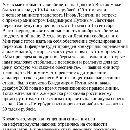
Уже в мае стоимость авиабилетов на Дальний Восток может
быть снижена до
10-14
тысяч рублей. Об этом заявил
в четверг министр транспорта Игорь Левитин на встрече
с премьер-министром Владимиром Путиным. Льготные
перевозки будут осуществляться с 15 мая по 15 сентября.
В этот период появится возможность приобретать билеты
по доступной цене. В ходе встречи Левитин сообщил, что
Минтранс готов взять на себя обеспечение субсидирования
перевозок. В феврале будет проведен конкурс для определения
авиакомпаний, которые смогут участвовать в этом проекте.
«Мы проведем конкурс и выберем те авиакомпании, которые
нам предложат стабильные перевозки и реальную для нас
цену, которую мы сможем обеспечить», — заявил министр
транспорта. Напомним, что решение о дотировании
авиаперевозок с Дальнего Востока в центральные регионы
страны было озвучено Владимиром Путиным в начале
декабря 2008 года во время телевизионной прямой линии.
Тогда жительница Хабаровска рассказала российскому
премьеру о том, что не смогла отправить на каникулы своего
сына в Санкт-Петербург из-за дорогого авиабилета — около
30 тысяч рублей.
Кроме того, мировая тенденция снижения цен
на нефтепродукты наконец отразилась на стоимости
авиабилетов. В понедельник сразу несколько российских