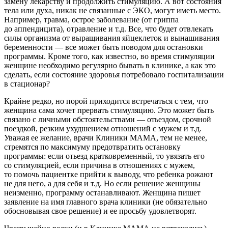
замену лекарству и продолжить стимуляцию. А вот состояния
тела или духа, никак не связанные с ЭКО, могут иметь место.
Например, травма, острое заболевание (от гриппа
до аппендицита), отравление и т.д. Все, что будет отвлекать
силы организма от выращивания яйцеклеток и вынашивания
беременности — все может быть поводом для остановки
программы. Кроме того, как известно, во время стимуляции
женщине необходимо регулярно бывать в клинике, а как это
сделать, если состояние здоровья потребовало госпитализации
в стационар?
Крайне редко, но порой приходится встречаться с тем, что
женщина сама хочет прервать стимуляцию. Это может быть
связано с личными обстоятельствами — отьездом, срочной
поездкой, резким ухудшением отношений с мужем и т.д.
Уважая ее желание, врачи Клиники МАМА, тем не менее,
стремятся по максимуму предотвратить остановку
программы: если отьезд кратковременный, то увязать его
со стимуляцией, если причина в отношениях с мужем,
то помочь пациентке прийти к выводу, что ребенка рожают
не для него, а для себя и т.д. Но если решение женщины
неизменно, программу останавливают. Женщина пишет
заявление на имя главного врача клиники (не обязательно
обосновывая свое решение) и ее просьбу удовлетворят.