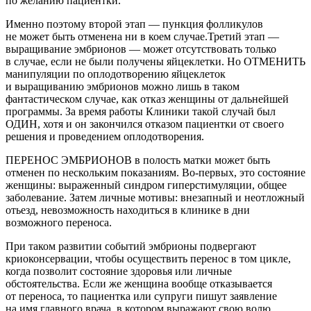
по желанию пациентки.
Именно поэтому второй этап — пункция фолликулов
не может быть отменена ни в коем случае.Третий этап —
выращивание эмбрионов — может отсутствовать только
в случае, если не были получены яйцеклетки. Но ОТМЕНИТЬ
манипуляции по оплодотворению яйцеклеток
и выращиванию эмбрионов можно лишь в таком
фантастическом случае, как отказ женщины от дальнейшей
программы. За время работы Клиники такой случай был
ОДИН, хотя и он закончился отказом пациентки от своего
решения и проведением оплодотворения.
ПЕРЕНОС ЭМБРИОНОВ в полость матки может быть
отменен по нескольким показаниям. Во-первых, это состояние
женщины: выраженный синдром гиперстимуляции, общее
заболевание. Затем личные мотивы: внезапный и неотложный
отьезд, невозможность находиться в клинике в дни
возможного переноса.
При таком развитии событий эмбрионы подвергают
криоконсервации, чтобы осуществить перенос в том цикле,
когда позволит состояние здоровья или личные
обстоятельства. Если же женщина вообще отказывается
от переноса, то пациентка или супруги пишут заявление
на имя главного врача, в котором выражают свою волю