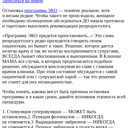
Записаться на прием
Остановка
программы ЭКО
— понятие реальное, хотя
и весьма редкое. Чтобы такого не происходило, женщине
необходимо полноценное обследоваться ДО начала протокола
и тщательно выполнять рекомендации репродуктолога.
«Программу ЭКО придется приостановить...» Эти слова
репродуктологу редко приходится говорить своим
пациенткам, но бывает и такое. Решение, которое дается
нелегко врачу и так же нелегко воспринимается супругами,
ВСЕГДА бывает обоснованным и выношенным. В Клинике
МАМА все случаи, в которых предполагается подобное
решение, обсуждаются консилиумом во главе с главным
врачом клиники. При этом состояние обсуждается с самой
пациенткой или с супружеской парой — так что решение
не станет для них неожиданностью.
Чтобы понять, каковы могут быть причины остановки
программы и в какие сроки, давайте вспомним этапность всей
процедуры.
1. Стимуляция суперовуляции — МОЖЕТ быть
остановлена.2. Пункция фолликулов — НИКОГДА
не отменяется.3. Выращивание эмбрионов — НИКОГДА
не отменяется.4. Перенос эмбрионов в полость матки —