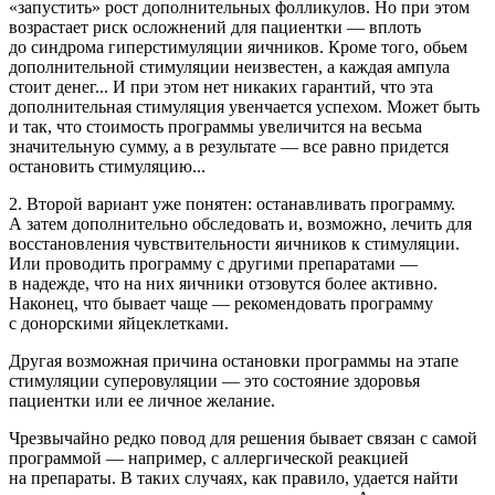
«запустить» рост дополнительных фолликулов. Но при этом
возрастает риск осложнений для пациентки — вплоть
до синдрома гиперстимуляции яичников. Кроме того, обьем
дополнительной стимуляции неизвестен, а каждая ампула
стоит денег... И при этом нет никаких гарантий, что эта
дополнительная стимуляция увенчается успехом. Может быть
и так, что стоимость программы увеличится на весьма
значительную сумму, а в результате — все равно придется
остановить стимуляцию...
2. Второй вариант уже понятен: останавливать программу.
А затем дополнительно обследовать и, возможно, лечить для
восстановления чувствительности яичников к стимуляции.
Или проводить программу с другими препаратами —
в надежде, что на них яичники отзовутся более активно.
Наконец, что бывает чаще — рекомендовать программу
с донорскими яйцеклетками.
Другая возможная причина остановки программы на этапе
стимуляции суперовуляции — это состояние здоровья
пациентки или ее личное желание.
Чрезвычайно редко повод для решения бывает связан с самой
программой — например, с аллергической реакцией
на препараты. В таких случаях, как правило, удается найти