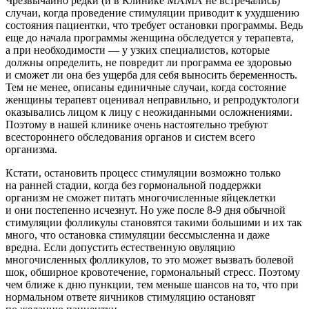
Чрезвычайно редки (и в Клинике МАМА не встречались)
случаи, когда проведение стимуляции приводит к ухудшению
состояния пациентки, что требует остановки программы. Ведь
еще до начала программы женщина обследуется у терапевта,
а при необходимости — у узких специалистов, которые
должны определить, не повредит ли программа ее здоровью
и сможет ли она без ущерба для себя выносить беременность.
Тем не менее, описаны единичные случаи, когда состояние
женщины терапевт оценивал неправильно, и репродуктологи
оказывались лицом к лицу с неожиданными осложнениями.
Поэтому в нашей клинике очень настоятельно требуют
всестороннего обследования органов и систем всего
организма.
Кстати, остановить процесс стимуляции возможно только
на ранней стадии, когда без гормональной поддержки
организм не сможет питать многочисленные яйцеклетки
и они постепенно исчезнут. Но уже после
8-9
дня обычной
стимуляции фолликулы становятся такими большими и их так
много, что остановка стимуляции бессмысленна и даже
вредна. Если допустить естественную овуляцию
многочисленных фолликулов, то это может вызвать болевой
шок, обширное кровотечение, гормональный стресс. Поэтому
чем ближе к дню пункции, тем меньше шансов на то, что при
нормальном ответе яичников стимуляцию остановят