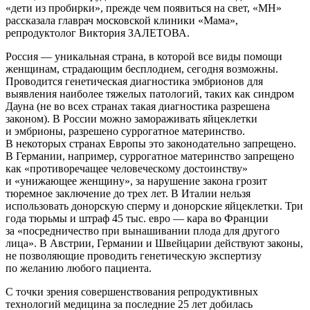
«дети из пробирки», прежде чем появиться на свет, «МН»
рассказала главрач московской клиники «Мама»,
репродуктолог Виктория ЗАЛЕТОВА.
Россия — уникальная страна, в которой все виды помощи
женщинам, страдающим бесплодием, сегодня возможны.
Проводится генетическая диагностика эмбрионов для
выявления наиболее тяжелых патологий, таких как синдром
Дауна (не во всех странах такая диагностика разрешена
законом). В России можно замораживать яйцеклетки
и эмбрионы, разрешено суррогатное материнство.
В некоторых странах Европы это законодательно запрещено.
В Германии, например, суррогатное материнство запрещено
как «противоречащее человеческому достоинству»
и «унижающее женщину», за нарушение закона грозит
тюремное заключение до трех лет. В Италии нельзя
использовать донорскую сперму и донорские яйцеклетки. Три
года тюрьмы и штраф 45 тыс. евро — кара во Франции
за «посредничество при вынашивании плода для другого
лица». В Австрии, Германии и Швейцарии действуют законы,
не позволяющие проводить генетическую экспертизу
по желанию любого пациента.
С точки зрения совершенствования репродуктивных
технологий медицина за последние 25 лет добилась