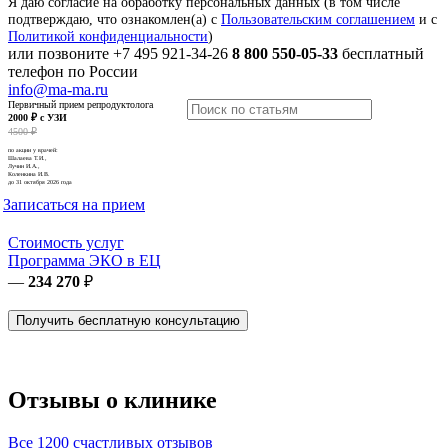
Я даю согласие на обработку персональных данных (в том числе
подтверждаю, что ознакомлен(а) с
Пользовательским соглашением
и с
Политикой конфиденциальности
)
или позвоните
+7 495 921-34-26
8 800 550-05-33
бесплатный
телефон по России
info@ma-ma.ru
Первичный прием репродуктолога
2000 ₽ с УЗИ
4500 ₽
по акции у врачей:
Шалаева Т.И.,
Лучин И.А.,
Коленкина И.В.
до 31 октября 2026 года
Записаться на прием
Стоимость услуг
Программа ЭКО в ЕЦ
—
234 270
₽
Получить бесплатную консультацию
Отзывы о клинике
Все 1200 счастливых отзывов