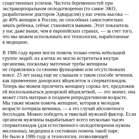
существенных успехов. Частота беременностей при
экстракорпоральном оплодотворении (то самое ЭКО,
разработанное доктором Эдвардсом) у нас очень высока —
до 40% женщин в России, не способных самостоятельно
зачать ребенка, сейчас становятся мамами. Этот показатель
у нас даже выше, чем в европейских странах, — за счет того,
что мы можем использовать все технологии, наработанные
в медицине.
В 1986 году врачи могли помочь только очень небольшой
группе людей: их клетки не могли встретиться внутри
организма, поскольку маточные трубы женщины
не справлялись со своими функциями или отсутствовали
вовсе. 25 лет назад еще не слышали о таком способе лечения,
как применение донорских яйцеклеток и сперматозоидов.
Теперь мы можем пролечить женщину сорока лет, предложив
ей воспользоваться донорской яйцеклеткой, — это значит, она
может стать матерью в позднем репродуктивном возрасте.
Мы также можем помочь женщине, которая в молодом
возрасте потеряла яичники, — а это случай абсолютного
бесплодия. Можно победить и тяжелый мужской фактор. Если
организм мужчины вырабатывает всего несколько тысяч
сперматозоидов (для естественного оплодотворения нужны
миллионы), медицина в состоянии помочь такой паре.
Не было в 1986 году и технологии, позволяющей