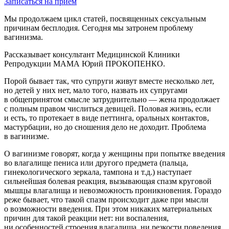
Записаться на прием
Мы продолжаем цикл статей, посвященных сексуальным
причинам бесплодия. Сегодня мы затронем проблему
вагинизма.
Рассказывает консультант Медицинской Клиники
Репродукции МАМА Юрий ПРОКОПЕНКО.
Порой бывает так, что супруги живут вместе несколько лет,
но детей у них нет, мало того, назвать их супругами
в общепринятом смысле затруднительно — жена продолжает
с полным правом числиться девицей. Половая жизнь, если
и есть, то протекает в виде петтинга, оральных контактов,
мастурбации, но до сношения дело не доходит. Проблема
в вагинизме.
О вагинизме говорят, когда у женщины при попытке введения
во влагалище пениса или другого предмета (пальца,
гинекологического зеркала, тампона и т.д.) наступает
сильнейшая болевая реакция, вызывающая спазм круговой
мышцы влагалища и невозможность проникновения. Гораздо
реже бывает, что такой спазм происходит даже при мысли
о возможности введения. При этом никаких материальных
причин для такой реакции нет: ни воспаления,
ни особенностей строения влагалища, ни резкости поведения