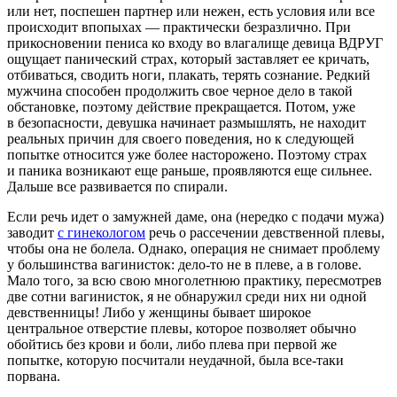
или нет, поспешен партнер или нежен, есть условия или все
происходит впопыхах — практически безразлично. При
прикосновении пениса ко входу во влагалище девица ВДРУГ
ощущает панический страх, который заставляет ее кричать,
отбиваться, сводить ноги, плакать, терять сознание. Редкий
мужчина способен продолжить свое черное дело в такой
обстановке, поэтому действие прекращается. Потом, уже
в безопасности, девушка начинает размышлять, не находит
реальных причин для своего поведения, но к следующей
попытке относится уже более насторожено. Поэтому страх
и паника возникают еще раньше, проявляются еще сильнее.
Дальше все развивается по спирали.
Если речь идет о замужней даме, она (нередко с подачи мужа)
заводит
с гинекологом
речь о рассечении девственной плевы,
чтобы она не болела. Однако, операция не снимает проблему
у большинства вагинисток: дело-то не в плеве, а в голове.
Мало того, за всю свою многолетнюю практику, пересмотрев
две сотни вагинисток, я не обнаружил среди них ни одной
девственницы! Либо у женщины бывает широкое
центральное отверстие плевы, которое позволяет обычно
обойтись без крови и боли, либо плева при первой же
попытке, которую посчитали неудачной, была все-таки
порвана.