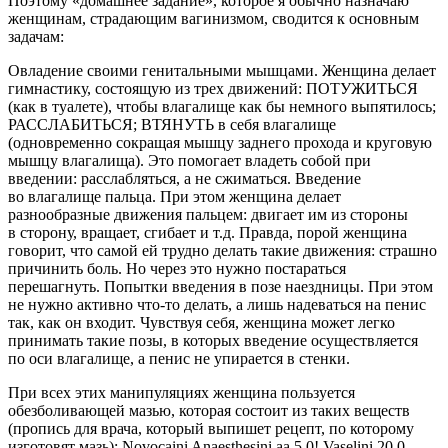
Поэтому «домашнее задание», которое я обычно назначаю
женщинам, страдающим вагинизмом, сводится к основным
задачам:
Овладение своими генитальными мышцами. Женщина делает
гимнастику, состоящую из трех движений: ПОТУЖИТЬСЯ
(как в туалете), чтобы влагалище как бы немного выпятилось;
РАССЛАБИТЬСЯ; ВТЯНУТЬ в себя влагалище
(одновременно сокращая мышцу заднего прохода и круговую
мышцу влагалища). Это помогает владеть собой при
введении: расслабляться, а не сжиматься. Введение
во влагалище пальца. При этом женщина делает
разнообразные движения пальцем: двигает им из стороны
в сторону, вращает, сгибает и т.д. Правда, порой женщина
говорит, что самой ей трудно делать такие движения: страшно
причинить боль. Но через это нужно постараться
перешагнуть. Попытки введения в позе наездницы. При этом
не нужно активно что-то делать, а лишь надеваться на пенис
так, как он входит. Чувствуя себя, женщина может легко
принимать такие позы, в которых введение осуществляется
по оси влагалище, а пенис не упирается в стенки.
При всех этих манипуляциях женщина пользуется
обезболивающей мазью, которая состоит из таких веществ
(пропись для врача, который выпишет рецепт, по которому
изготовят мазь): Novocaini Anaesthesini aa 5,0! Vaselini 20,0