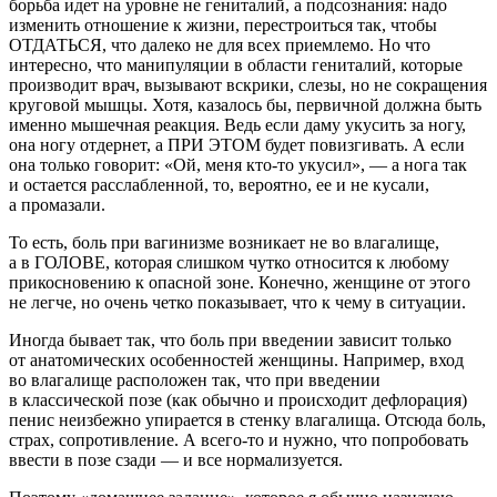
борьба идет на уровне не гениталий, а подсознания: надо
изменить отношение к жизни, перестроиться так, чтобы
ОТДАТЬСЯ, что далеко не для всех приемлемо. Но что
интересно, что манипуляции в области гениталий, которые
производит врач, вызывают вскрики, слезы, но не сокращения
круговой мышцы. Хотя, казалось бы, первичной должна быть
именно мышечная реакция. Ведь если даму укусить за ногу,
она ногу отдернет, а ПРИ ЭТОМ будет повизгивать. А если
она только говорит: «Ой, меня кто-то укусил», — а нога так
и остается расслабленной, то, вероятно, ее и не кусали,
а промазали.
То есть, боль при вагинизме возникает не во влагалище,
а в ГОЛОВЕ, которая слишком чутко относится к любому
прикосновению к опасной зоне. Конечно, женщине от этого
не легче, но очень четко показывает, что к чему в ситуации.
Иногда бывает так, что боль при введении зависит только
от анатомических особенностей женщины. Например, вход
во влагалище расположен так, что при введении
в классической позе (как обычно и происходит дефлорация)
пенис неизбежно упирается в стенку влагалища. Отсюда боль,
страх, сопротивление. А всего-то и нужно, что попробовать
ввести в позе сзади — и все нормализуется.