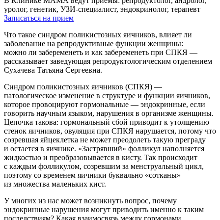
В Клинике МАМА ведут приемы: репродуктолог, андролог,
уролог, генетик, УЗИ-специалист, эндокринолог, терапевт
Записаться на прием
Что такое синдром поликистозных яичников, влияет ли
заболевание на репродуктивные функции женщины:
можно ли забеременеть и как забеременеть при СПКЯ —
рассказывает заведующая репродуктологическим отделением
Сухачева Татьяна Сергеевна.
Синдром поликистозных яичников (СПКЯ) —
патологическое изменение в структуре и функции яичников,
которое провоцируют гормональные — эндокринные, если
говорить научным языком, нарушения в организме женщины.
Цепочка такова: гормональный сбой приводит к утолщению
стенок яичников, овуляция при СПКЯ нарушается, потому что
созревшая яйцеклетка не может преодолеть такую преграду
и остается в яичнике. «Застрявший» фолликул наполняется
жидкостью и преобразовывается в кисту. Так происходит
с каждым фолликулом, созревшим за менструальный цикл,
поэтому со временем яичники буквально «сотканы»
из множества маленьких кист.
У многих из нас может возникнуть вопрос, почему
эндокринные нарушения могут приводить именно к таким
последствиям? Какая взаимосвязь между гормонами