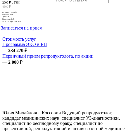
2000 ₽ с УЗИ
4500 ₽
по акции у врачей:
Шалаева Т.И.,
Лучин И.А.,
Коленкина И.В.
до 31 октября 2026 года
Записаться на прием
Стоимость услуг
Программа ЭКО в ЕЦ
—
234 270
₽
Первичный прием репродуктолога, по акции
—
2 000
₽
Юлия Михайловна
Коссович
Ведущий репродуктолог,
кандидат медицинских наук, специалист УЗ-диагностики,
специалист по бесплодному браку, специалист по
превентивной, репродуктивной и антивозрастной медицине