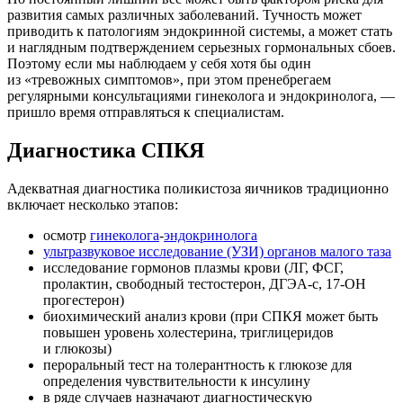
развития самых различных заболеваний. Тучность может
приводить к патологиям эндокринной системы, а может стать
и наглядным подтверждением серьезных гормональных сбоев.
Поэтому если мы наблюдаем у себя хотя бы один
из «тревожных симптомов», при этом пренебрегаем
регулярными консультациями гинеколога и эндокринолога, —
пришло время отправляться к специалистам.
Диагностика СПКЯ
Адекватная диагностика поликистоза яичников традиционно
включает несколько этапов:
осмотр
гинеколога
-
эндокринолога
ультразвуковое исследование (УЗИ) органов малого таза
исследование гормонов плазмы крови (ЛГ, ФСГ,
пролактин, свободный тестостерон, ДГЭА-с,
17-ОН
прогестерон)
биохимический анализ крови (при СПКЯ может быть
повышен уровень холестерина, триглицеридов
и глюкозы)
пероральный тест на толерантность к глюкозе для
определения чувствительности к инсулину
в ряде случаев назначают диагностическую