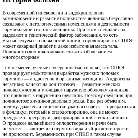
В современной гинекологии и эндокринологии
возникновение и развитие поликистоза яичников безусловно
связывают с патологическими изменениями в деятельности
гормональной системы женщины. При этом специалисты
выделяют и генетический фактор заболевания, то есть
мы наследуем его по женской линии, спровоцировать СПКЯ
может сахарный диабет и даже избыточная масса тела.
Поликистоз яичников можно считать заболеванием
многофакторным.
Тем не менее, ученые с уверенностью говорят, что СПКЯ
провоцирует избыточная выработка мужских половых
гормонов — андрогенов в организме женщины. Андрогены
негативно влияют на ооцитогенез — развитие женских
половых клеток и утолщают наружную оболочку яичников,
что приводит к нарушению овуляции. Поэтому овуляция при
поликистозе яичников довольно редка. Еще раз объясним,
почему: даже если яйцеклетке удается созреть — превратиться
в фолликул, готовый к оплодотворению, она не может
преодолеть преграду из деформированной стенки яичника.
О процессе дальнейшего оплодотворения и речи быть
не может — «встречи» сперматозоида и яйцеклетки просто
не происходит. Беременность при СПКЯ в таком случае