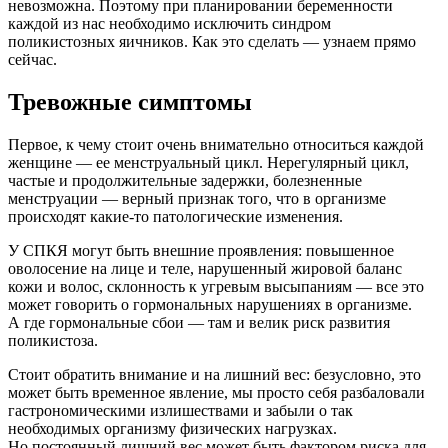
невозможна. Поэтому при планировании беременности
каждой из нас необходимо исключить синдром
поликистозных яичников. Как это сделать — узнаем прямо
сейчас.
Тревожные симптомы
Первое, к чему стоит очень внимательно относиться каждой
женщине — ее менструальный цикл. Нерегулярный цикл,
частые и продолжительные задержки, болезненные
менструации — верный признак того, что в организме
происходят какие-то патологические изменения.
У СПКЯ могут быть внешние проявления: повышенное
оволосение на лице и теле, нарушенный жировой баланс
кожи и волос, склонность к угревым высыпаниям — все это
может говорить о гормональных нарушениях в организме.
А где гормональные сбои — там и велик риск развития
поликистоза.
Стоит обратить внимание и на лишний вес: безусловно, это
может быть временное явление, мы просто себя разбаловали
гастрономическими излишествами и забыли о так
необходимых организму физических нагрузках.
Но постоянный лишний вес может быть фактором риска для