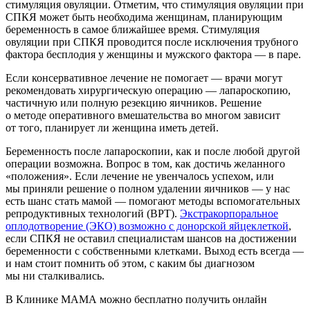
стимуляция овуляции. Отметим, что стимуляция овуляции при
СПКЯ может быть необходима женщинам, планирующим
беременность в самое ближайшее время. Стимуляция
овуляции при СПКЯ проводится после исключения трубного
фактора бесплодия у женщины и мужского фактора — в паре.
Если консервативное лечение не помогает — врачи могут
рекомендовать хирургическую операцию — лапароскопию,
частичную или полную резекцию яичников. Решение
о методе оперативного вмешательства во многом зависит
от того, планирует ли женщина иметь детей.
Беременность после лапароскопии, как и после любой другой
операции возможна. Вопрос в том, как достичь желанного
«положения». Если лечение не увенчалось успехом, или
мы приняли решение о полном удалении яичников — у нас
есть шанс стать мамой — помогают методы вспомогательных
репродуктивных технологий (ВРТ).
Экстракорпоральное
оплодотворение (ЭКО) возможно с донорской яйцеклеткой
,
если СПКЯ не оставил специалистам шансов на достижении
беременности с собственными клетками. Выход есть всегда —
и нам стоит помнить об этом, с каким бы диагнозом
мы ни сталкивались.
В Клинике МАМА можно бесплатно получить онлайн