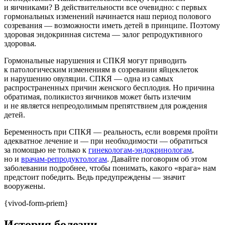
и яичниками? В действительности все очевидно: с первых
гормональных изменений начинается наш период полового
созревания — возможности иметь детей в принципе. Поэтому
здоровая эндокринная система — залог репродуктивного
здоровья.
Гормональные нарушения и СПКЯ могут приводить
к патологическим изменениям в созревании яйцеклеток
и нарушению овуляции. СПКЯ — одна из самых
распространенных причин женского бесплодия. Но причина
обратимая, поликистоз яичников может быть излечим
и не является непреодолимым препятствием для рождения
детей.
Беременность при СПКЯ — реальность, если вовремя пройти
адекватное лечение и — при необходимости — обратиться
за помощью не только к
гинекологам-эндокринологам
,
но и
врачам-репродуктологам
. Давайте поговорим об этом
заболевании подробнее, чтобы понимать, какого «врага» нам
предстоит победить. Ведь предупреждены — значит
вооружены.
{vivod-form-priem}
История болезни