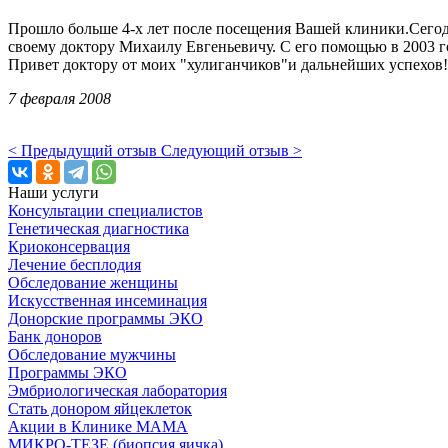
Прошло больше
4-х
лет после посещения Вашей клиники.Сегодн
своему доктору Михаилу Евгеньевичу. С его помощью в 2003 го
Привет доктору от моих "хулиганчиков"и дальнейших успехов!
7 февраля 2008
< Предыдущий отзыв
Следующий отзыв >
Наши услуги
Консультации специалистов
Генетическая диагностика
Криоконсервация
Лечение бесплодия
Обследование женщины
Искусственная инсеминация
Донорские программы ЭКО
Банк доноров
Обследование мужчины
Программы ЭКО
Эмбриологическая лаборатория
Стать донором яйцеклеток
Акции в Клинике МАМА
МИКРО-ТЕЗЕ (биопсия яичка)