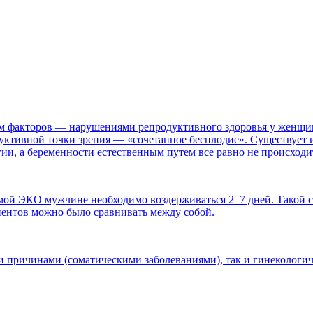
м факторов — нарушениями репродуктивного здоровья у женщин
уктивной точки зрения — «сочетанное бесплодие». Существует и 
гии, а беременности естественным путем все равно не происходи
ммой ЭКО мужчине необходимо воздерживаться 2–7 дней. Такой с
иентов можно было сравнивать между собой.
причинами (соматическими заболеваниями), так и гинекологич