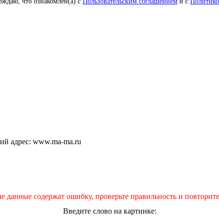
рждаю, что ознакомлен(а) с
Пользовательским соглашением
и с
Политико
щий адрес: www.ma-ma.ru
е данные содержат ошибку, проверьте правильность и повторите
Введите слово на картинке: