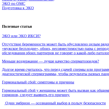
ЭКО по ОМС
Подготовка к ЭКО
Полезные статьи
ЭКО
или
ЭКО
ИКСИ?
Отсутствие беременности может быть обусловлено целым рядо
«мужское бесплодие», обоих, несовместимостью пары с репрод
обследования обоих партнеров не говорят о какой-либо патоло
Меньше
воздержание
—
лучше
качество
сперматозоидов?
Долгое время считалось, что перед сдачей спермы или програ
диагностической спермограммы, чтобы результаты разных пац
Гормональный
сбой:
симптомы
и
причины
Гормональный сбой у женщины может быть вызван как общими 
гормонов, следует выявить его причину.
Один
эмбрион
—
осознанный
выбор
в
пользу
безопасности