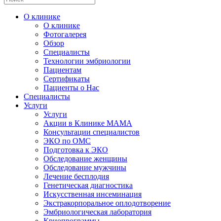
О клинике
О клинике
Фотогалерея
Обзор
Специалисты
Технологии эмбриологии
Пациентам
Сертификаты
Пациенты о Нас
Специалисты
Услуги
Услуги
Акции в Клинике МАМА
Консультации специалистов
ЭКО по ОМС
Подготовка к ЭКО
Обследование женщины
Обследование мужчины
Лечение бесплодия
Генетическая диагностика
Искусственная инсеминация
Экстракорпоральное оплодотворение
Эмбриологическая лаборатория
Криопрограммы