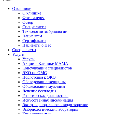
О клинике
О клинике
Фотогалерея
Обзор
Специалисты
Технологии эмбриологии
Пациентам
Сертификаты
Пациенты о Нас
Специалисты
Услуги
Услуги
Акции в Клинике МАМА
Консультации специалистов
ЭКО по ОМС
Подготовка к ЭКО
Обследование женщины
Обследование мужчины
Лечение бесплодия
Генетическая диагностика
Искусственная инсеминация
Экстракорпоральное оплодотворение
Эмбриологическая лаборатория
Криопрограммы