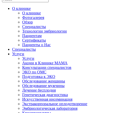
О клинике
О клинике
Фотогалерея
Обзор
Специалисты
Технологии эмбриологии
Пациентам
Сертификаты
Пациенты о Нас
Специалисты
Услуги
Услуги
Акции в Клинике МАМА
Консультации специалистов
ЭКО по ОМС
Подготовка к ЭКО
Обследование женщины
Обследование мужчины
Лечение бесплодия
Генетическая диагностика
Искусственная инсеминация
Экстракорпоральное оплодотворение
Эмбриологическая лаборатория
Криопрограммы