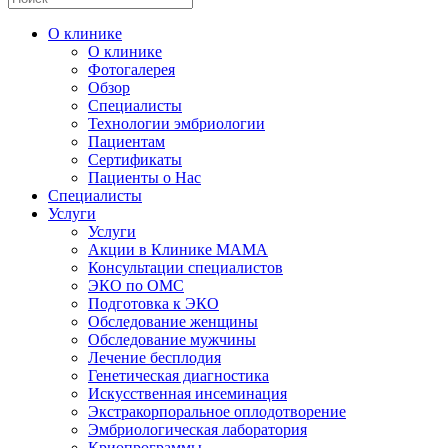
О клинике
О клинике
Фотогалерея
Обзор
Специалисты
Технологии эмбриологии
Пациентам
Сертификаты
Пациенты о Нас
Специалисты
Услуги
Услуги
Акции в Клинике МАМА
Консультации специалистов
ЭКО по ОМС
Подготовка к ЭКО
Обследование женщины
Обследование мужчины
Лечение бесплодия
Генетическая диагностика
Искусственная инсеминация
Экстракорпоральное оплодотворение
Эмбриологическая лаборатория
Криопрограммы